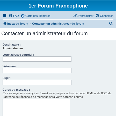
1er Forum Francophone
FAQ
Carte des Membres
S’enregistrer
Connexion
R
Index du forum
Contacter un administrateur du forum
e
Contacter un administrateur du forum
c
h
Destinataire :
Administrateur
e
r
Votre adresse courriel :
c
Votre nom :
h
e
Sujet :
r
Corps du message :
Ce message sera envoyé au format texte, ne pas inclure de code HTML ni de BBCode.
L’adresse de réponse à ce message sera votre adresse courriel.