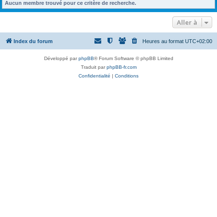
Aucun membre trouvé pour ce critère de recherche.
Aller à
Index du forum
Heures au format
UTC+02:00
Développé par
phpBB
® Forum Software © phpBB Limited
Traduit par
phpBB-fr.com
Confidentialité
|
Conditions