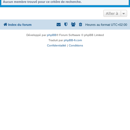
Aucun membre trouvé pour ce critère de recherche.
Aller à
Index du forum
Heures au format
UTC+02:00
Développé par
phpBB
® Forum Software © phpBB Limited
Traduit par
phpBB-fr.com
Confidentialité
|
Conditions