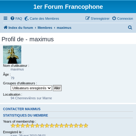
1er Forum Francophone
FAQ
Carte des Membres
S’enregistrer
Connexion
R
Index du forum
Membres
maximus
e
Profil de - maximus
c
h
e
r
Nom d’utilisateur :
maximus
c
Âge :
79
h
Groupes d’utilisateurs :
e
r
Localisation :
94 Chennevières sur Marne
CONTACTER MAXIMUS
STATISTIQUES DU MEMBRE
Years of membership :
Enregistré le :
sam. 29 mai 2010 08:01