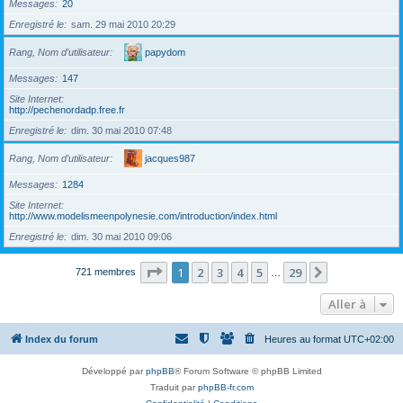
Messages
20
Enregistré le
sam. 29 mai 2010 20:29
Rang, Nom d’utilisateur
papydom
Messages
147
Site Internet
http://pechenordadp.free.fr
Enregistré le
dim. 30 mai 2010 07:48
Rang, Nom d’utilisateur
jacques987
Messages
1284
Site Internet
http://www.modelismeenpolynesie.com/introduction/index.html
Enregistré le
dim. 30 mai 2010 09:06
Page
1
sur
29
1
2
3
4
5
29
Suivante
721 membres
…
Aller à
Index du forum
Heures au format
UTC+02:00
Développé par
phpBB
® Forum Software © phpBB Limited
Traduit par
phpBB-fr.com