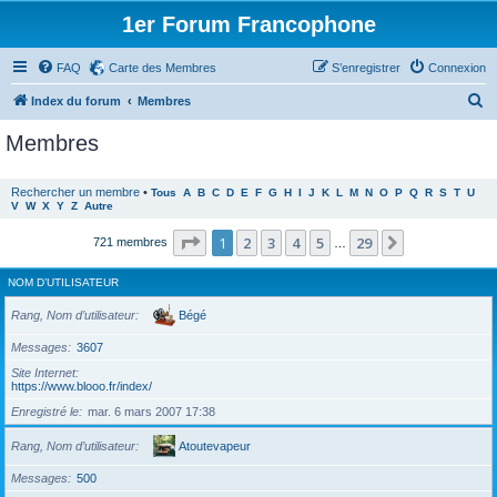
1er Forum Francophone
FAQ
Carte des Membres
S’enregistrer
Connexion
R
Index du forum
Membres
e
Membres
c
h
Rechercher un membre
•
Tous
A
B
C
D
E
F
G
H
I
J
K
L
M
N
O
P
Q
R
S
T
U
V
W
X
Y
Z
Autre
e
r
Page
1
sur
29
1
2
3
4
5
29
Suivante
721 membres
…
c
NOM D’UTILISATEUR
h
e
Rang, Nom d’utilisateur
Bégé
r
Messages
3607
Site Internet
https://www.blooo.fr/index/
Enregistré le
mar. 6 mars 2007 17:38
Rang, Nom d’utilisateur
Atoutevapeur
Messages
500