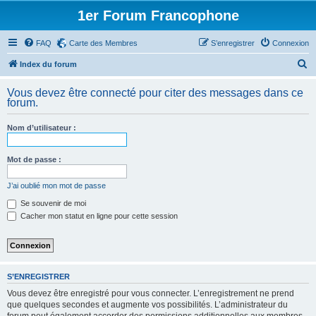
1er Forum Francophone
FAQ
Carte des Membres
S’enregistrer
Connexion
R
Index du forum
e
Vous devez être connecté pour citer des messages dans ce
c
forum.
h
Nom d’utilisateur :
e
r
Mot de passe :
c
h
J’ai oublié mon mot de passe
e
Se souvenir de moi
Cacher mon statut en ligne pour cette session
r
S’ENREGISTRER
Vous devez être enregistré pour vous connecter. L’enregistrement ne prend
que quelques secondes et augmente vos possibilités. L’administrateur du
forum peut également accorder des permissions additionnelles aux membres