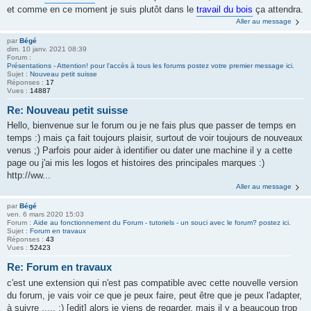
et comme en ce moment je suis plutôt dans le
travail du bois
ça attendra.
Aller au message
par
Bégé
dim. 10 janv. 2021 08:39
Forum :
Présentations - Attention! pour l'accès à tous les forums postez votre premier message ici.
Sujet :
Nouveau petit suisse
Réponses :
17
Vues :
14887
Re: Nouveau petit suisse
Hello, bienvenue sur le forum ou je ne fais plus que passer de temps en
temps :) mais ça fait toujours plaisir, surtout de voir toujours de nouveaux
venus ;) Parfois pour aider à identifier ou dater une machine il y a cette
page ou j'ai mis les logos et histoires des principales marques :)
http://ww...
Aller au message
par
Bégé
ven. 6 mars 2020 15:03
Forum :
Aide au fonctionnement du Forum - tutoriels - un souci avec le forum? postez ici.
Sujet :
Forum en travaux
Réponses :
43
Vues :
52423
Re: Forum en travaux
c'est une extension qui n'est pas compatible avec cette nouvelle version
du forum, je vais voir ce que je peux faire, peut être que je peux l'adapter,
à suivre ..... ;) [edit] alors je viens de regarder, mais il y a beaucoup trop