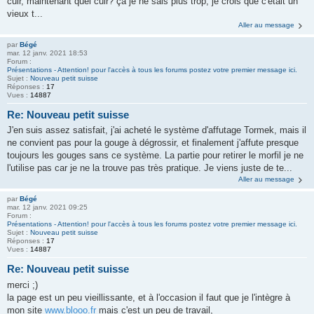
cuir, maintenant quel cuir? ça je ne sais plus trop, je crois que c'était un
vieux t...
Aller au message
par
Bégé
mar. 12 janv. 2021 18:53
Forum :
Présentations - Attention! pour l'accès à tous les forums postez votre premier message ici.
Sujet :
Nouveau petit suisse
Réponses :
17
Vues :
14887
Re: Nouveau petit suisse
J'en suis assez satisfait, j'ai acheté le système d'affutage Tormek, mais il
ne convient pas pour la gouge à dégrossir, et finalement j'affute presque
toujours les gouges sans ce système. La partie pour retirer le morfil je ne
l'utilise pas car je ne la trouve pas très pratique. Je viens juste de te...
Aller au message
par
Bégé
mar. 12 janv. 2021 09:25
Forum :
Présentations - Attention! pour l'accès à tous les forums postez votre premier message ici.
Sujet :
Nouveau petit suisse
Réponses :
17
Vues :
14887
Re: Nouveau petit suisse
merci ;)
la page est un peu vieillissante, et à l'occasion il faut que je l'intègre à
mon site
www.blooo.fr
mais c'est un peu de travail,