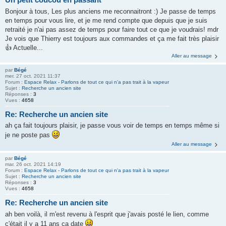
Bonjour à tous, Les plus anciens me reconnaitront :) Je passe de temps
en temps pour vous lire, et je me rend compte que depuis que je suis
retraité je n'ai pas assez de temps pour faire tout ce que je voudrais! mdr
Je vois que Thierry est toujours aux commandes et ça me fait très plaisir
👍 Actuelle...
Aller au message
par
Bégé
mer. 27 oct. 2021 11:37
Forum :
Espace Relax - Parlons de tout ce qui n'a pas trait à la vapeur
Sujet :
Recherche un ancien site
Réponses :
3
Vues :
4658
Re: Recherche un ancien site
ah ça fait toujours plaisir, je passe vous voir de temps en temps même si
je ne poste pas
Aller au message
par
Bégé
mar. 26 oct. 2021 14:19
Forum :
Espace Relax - Parlons de tout ce qui n'a pas trait à la vapeur
Sujet :
Recherche un ancien site
Réponses :
3
Vues :
4658
Re: Recherche un ancien site
ah ben voilà, il m'est revenu à l'esprit que j'avais posté le lien, comme
c'était il y a 11 ans ça date