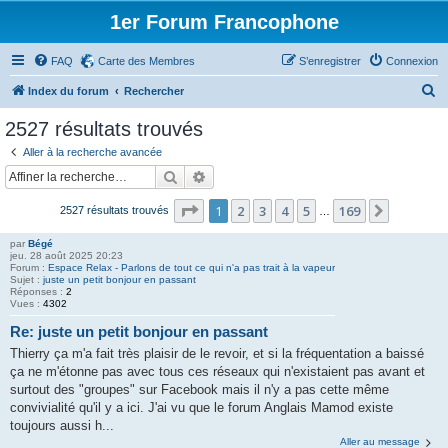
1er Forum Francophone
FAQ
Carte des Membres
S’enregistrer
Connexion
R
Index du forum
Rechercher
e
2527 résultats trouvés
c
Aller à la recherche avancée
h
Rechercher
Recherche avancée
e
Page
1
sur
169
1
2
3
4
5
169
Suivante
2527 résultats trouvés
r
…
c
par
Bégé
jeu. 28 août 2025 20:23
h
Forum :
Espace Relax - Parlons de tout ce qui n'a pas trait à la vapeur
Sujet :
juste un petit bonjour en passant
e
Réponses :
2
Vues :
4302
r
Re: juste un petit bonjour en passant
Thierry ça m'a fait très plaisir de le revoir, et si la fréquentation a baissé
ça ne m'étonne pas avec tous ces réseaux qui n'existaient pas avant et
surtout des "groupes" sur Facebook mais il n'y a pas cette même
convivialité qu'il y a ici. J'ai vu que le forum Anglais Mamod existe
toujours aussi h...
Aller au message