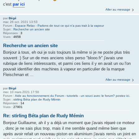
c'est
par ici
Aller au message
par
Bégé
mar. 26 oct. 2021 13:53
Forum :
Espace Relax - Parlons de tout ce qui n'a pas trait à la vapeur
Sujet :
Recherche un ancien site
Réponses :
3
Vues :
4658
Recherche un ancien site
Bonjour à tous, eh oui je suis toujours là même si je ne poste plus très
souvent :) Sur un de mes anciens sites perso "blooo.fr" j'avais une
rubrique de liens intéressants, et parmi ces liens il y en avait un ou l'on
pouvait identifier des machines à vapeur en particulier de la marque
Fleischman et ...
Aller au message
par
Bégé
mer. 10 mars 2021 17:50
Forum :
Aide au fonctionnement du Forum - tutoriels - un souci avec le forum? postez ici.
Sujet :
stirling Béta plan de Rudy Mémin
Réponses :
14
Vues :
27901
Re: stirling Béta plan de Rudy Mémin
Bonjour Guillaume, ah il y a déjà un moment que j'avais réparé ce moteur
, donc je ne sais plus trop, mais il me semble quand même bien que
après avoir refait un nouveau piston en aluminium j'avais remis un joint en