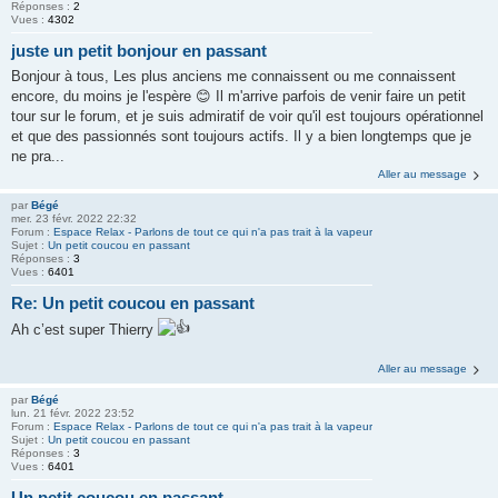
Réponses :
2
Vues :
4302
juste un petit bonjour en passant
Bonjour à tous, Les plus anciens me connaissent ou me connaissent
encore, du moins je l'espère 😊 Il m'arrive parfois de venir faire un petit
tour sur le forum, et je suis admiratif de voir qu'il est toujours opérationnel
et que des passionnés sont toujours actifs. Il y a bien longtemps que je
ne pra...
Aller au message
par
Bégé
mer. 23 févr. 2022 22:32
Forum :
Espace Relax - Parlons de tout ce qui n'a pas trait à la vapeur
Sujet :
Un petit coucou en passant
Réponses :
3
Vues :
6401
Re: Un petit coucou en passant
Ah c’est super Thierry
Aller au message
par
Bégé
lun. 21 févr. 2022 23:52
Forum :
Espace Relax - Parlons de tout ce qui n'a pas trait à la vapeur
Sujet :
Un petit coucou en passant
Réponses :
3
Vues :
6401
Un petit coucou en passant