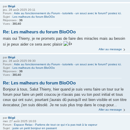
par
Bégé
jeu. 28 août 2025 20:11
Forum :
Aide au fonctionnement du Forum - tutoriels - un souci avec le forum? postez ici.
Sujet :
Les malheurs du forum BloOOo
Réponses :
36
Vues :
38140
Re: Les malheurs du forum BloOOo
mais oui Thierry, je ne promets pas de faire des miracles mais au besoin
si je peux aider ce sera avec plaisir
Aller au message
par
Bégé
jeu. 28 août 2025 09:30
Forum :
Aide au fonctionnement du Forum - tutoriels - un souci avec le forum? postez ici.
Sujet :
Les malheurs du forum BloOOo
Réponses :
36
Vues :
38140
Re: Les malheurs du forum BloOOo
Bonjour à tous, Salut Thierry, hier quand je suis venu faire un tour sur le
forum pour faire un petit coucou je n'avais pas vu ton post initial et tous
ceux qui ont suivi, pourtant j'aurais dû puisqu'il est bien visible et son titre
évocateur, j'en suis désolé. Je ne suis plus trop dans le coup pour...
Aller au message
par
Bégé
mer. 27 août 2025 16:03
Forum :
Espace Relax - Parlons de tout ce qui n'a pas trait à la vapeur
Sujet :
juste un petit bonjour en passant