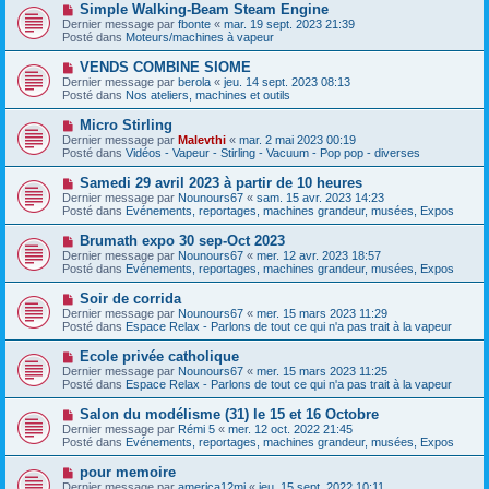
s
N
Simple Walking-Beam Steam Engine
u
a
o
Dernier message par
m
fbonte
«
mar. 19 sept. 2023 21:39
g
u
Posté dans
e
Moteurs/machines à vapeur
e
v
s
e
s
N
VENDS COMBINE SIOME
a
a
o
Dernier message par
berola
«
jeu. 14 sept. 2023 08:13
u
g
u
Posté dans
Nos ateliers, machines et outils
m
e
v
e
e
N
Micro Stirling
s
a
o
s
Dernier message par
Malevthi
«
mar. 2 mai 2023 00:19
u
u
a
Posté dans
Vidéos - Vapeur - Stirling - Vacuum - Pop pop - diverses
m
v
g
e
e
e
N
Samedi 29 avril 2023 à partir de 10 heures
s
a
o
s
Dernier message par
Nounours67
«
sam. 15 avr. 2023 14:23
u
u
a
Posté dans
Evénements, reportages, machines grandeur, musées, Expos
m
v
g
e
e
e
N
Brumath expo 30 sep-Oct 2023
s
a
o
s
Dernier message par
Nounours67
«
mer. 12 avr. 2023 18:57
u
u
a
Posté dans
Evénements, reportages, machines grandeur, musées, Expos
m
v
g
e
e
e
N
Soir de corrida
s
a
o
s
Dernier message par
Nounours67
«
mer. 15 mars 2023 11:29
u
u
a
Posté dans
Espace Relax - Parlons de tout ce qui n'a pas trait à la vapeur
m
v
g
e
e
e
N
Ecole privée catholique
s
a
o
s
Dernier message par
Nounours67
«
mer. 15 mars 2023 11:25
u
u
a
Posté dans
Espace Relax - Parlons de tout ce qui n'a pas trait à la vapeur
m
v
g
e
e
e
N
Salon du modélisme (31) le 15 et 16 Octobre
s
a
o
s
Dernier message par
Rémi 5
«
mer. 12 oct. 2022 21:45
u
u
a
Posté dans
Evénements, reportages, machines grandeur, musées, Expos
m
v
g
e
e
e
N
pour memoire
s
a
o
s
Dernier message par
america12mj
«
jeu. 15 sept. 2022 10:11