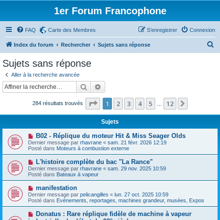
1er Forum Francophone
FAQ
Carte des Membres
S’enregistrer
Connexion
R
Index du forum
Rechercher
Sujets sans réponse
e
Sujets sans réponse
c
Aller à la recherche avancée
h
Rechercher
Recherche avancée
e
Page
1
sur
12
1
2
3
4
5
12
Suivante
284 résultats trouvés
r
…
c
Sujets
h
N
B02 - Réplique du moteur Hit & Miss Seager Olds
e
o
Dernier message par
rhavrane
«
sam. 21 févr. 2026 12:19
u
Posté dans
Moteurs à combustion externe
r
v
e
N
L'histoire complète du bac "La Rance"
a
o
Dernier message par
rhavrane
«
sam. 29 nov. 2025 10:59
u
u
Posté dans
Bateaux à vapeur
m
v
e
e
N
manifestation
s
a
o
s
Dernier message par
pelicangilles
«
lun. 27 oct. 2025 10:59
u
u
a
Posté dans
Evénements, reportages, machines grandeur, musées, Expos
m
v
g
e
e
e
N
Donatus : Rare réplique fidèle de machine à vapeur
s
a
o
s