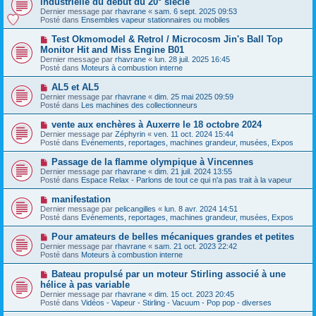
industrielle du début du 20° siècle
u
u
a
Dernier message par
m
rhavrane
«
sam. 6 sept. 2025 09:53
v
g
Posté dans
e
Ensembles vapeur stationnaires ou mobiles
e
e
s
a
s
N
Test Okmomodel & Retrol / Microcosm Jin's Ball Top
u
a
o
Monitor Hit and Miss Engine B01
m
g
u
e
Dernier message par
rhavrane
«
lun. 28 juil. 2025 16:45
e
v
s
Posté dans
Moteurs à combustion interne
e
s
a
a
N
AL5 et AL5
u
g
o
Dernier message par
m
rhavrane
«
dim. 25 mai 2025 09:59
e
u
Posté dans
e
Les machines des collectionneurs
v
s
e
s
N
vente aux enchères à Auxerre le 18 octobre 2024
a
a
o
Dernier message par
Zéphyrin
«
ven. 11 oct. 2024 15:44
u
g
u
Posté dans
Evénements, reportages, machines grandeur, musées, Expos
m
e
v
e
e
N
Passage de la flamme olympique à Vincennes
s
a
o
s
Dernier message par
rhavrane
«
dim. 21 juil. 2024 13:55
u
u
a
Posté dans
Espace Relax - Parlons de tout ce qui n'a pas trait à la vapeur
m
v
g
e
e
e
N
manifestation
s
a
o
s
Dernier message par
pelicangilles
«
lun. 8 avr. 2024 14:51
u
u
a
Posté dans
Evénements, reportages, machines grandeur, musées, Expos
m
v
g
e
e
e
N
Pour amateurs de belles mécaniques grandes et petites
s
a
o
s
Dernier message par
rhavrane
«
sam. 21 oct. 2023 22:42
u
u
a
Posté dans
Moteurs à combustion interne
m
v
g
e
e
e
N
Bateau propulsé par un moteur Stirling associé à une
s
a
o
s
hélice à pas variable
u
u
a
Dernier message par
m
rhavrane
«
dim. 15 oct. 2023 20:45
v
g
Posté dans
e
Vidéos - Vapeur - Stirling - Vacuum - Pop pop - diverses
e
e
s
a