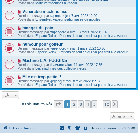
u
u
a
Posté dans
Moteurs/machines à vapeur
m
v
g
e
e
e
N
Vénérable machine fixe
s
a
o
s
Dernier message par
rapmoz
«
jeu. 7 avr. 2022 12:00
u
u
a
Posté dans
Ensembles vapeur stationnaires ou mobiles
m
v
g
e
e
e
N
mangez du pain
s
a
o
s
Dernier message par
vaperigord
«
dim. 13 mars 2022 15:16
u
u
a
Posté dans
Espace Relax - Parlons de tout ce qui n'a pas trait à la vapeur
m
v
g
e
e
e
N
humour pour golfeur
s
a
o
s
Dernier message par
vaperigord
«
mar. 1 mars 2022 10:20
u
u
a
Posté dans
Espace Relax - Parlons de tout ce qui n'a pas trait à la vapeur
m
v
g
e
e
e
N
Machine L.A. HUGGINS
s
a
o
s
Dernier message par
rhavrane
«
lun. 14 févr. 2022 17:55
u
u
a
Posté dans
Les machines des collectionneurs
m
v
g
e
e
e
N
Elle est trop petite !!
s
a
o
s
Dernier message par
gegedej
«
mar. 8 févr. 2022 19:13
u
u
a
Posté dans
Espace Relax - Parlons de tout ce qui n'a pas trait à la vapeur
m
v
g
e
e
e
s
a
s
u
a
m
Page
1
sur
12
1
2
3
4
5
12
Suivante
284 résultats trouvés
g
…
e
e
s
s
Aller à
a
g
e
Index du forum
Heures au format
UTC+02:00