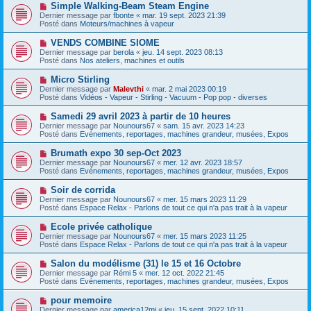
s
N
Simple Walking-Beam Steam Engine
u
a
o
Dernier message par
m
fbonte
«
mar. 19 sept. 2023 21:39
g
u
Posté dans
e
Moteurs/machines à vapeur
e
v
s
e
s
N
VENDS COMBINE SIOME
a
a
o
Dernier message par
berola
«
jeu. 14 sept. 2023 08:13
u
g
u
Posté dans
Nos ateliers, machines et outils
m
e
v
e
e
N
Micro Stirling
s
a
o
s
Dernier message par
Malevthi
«
mar. 2 mai 2023 00:19
u
u
a
Posté dans
Vidéos - Vapeur - Stirling - Vacuum - Pop pop - diverses
m
v
g
e
e
e
N
Samedi 29 avril 2023 à partir de 10 heures
s
a
o
s
Dernier message par
Nounours67
«
sam. 15 avr. 2023 14:23
u
u
a
Posté dans
Evénements, reportages, machines grandeur, musées, Expos
m
v
g
e
e
e
N
Brumath expo 30 sep-Oct 2023
s
a
o
s
Dernier message par
Nounours67
«
mer. 12 avr. 2023 18:57
u
u
a
Posté dans
Evénements, reportages, machines grandeur, musées, Expos
m
v
g
e
e
e
N
Soir de corrida
s
a
o
s
Dernier message par
Nounours67
«
mer. 15 mars 2023 11:29
u
u
a
Posté dans
Espace Relax - Parlons de tout ce qui n'a pas trait à la vapeur
m
v
g
e
e
e
N
Ecole privée catholique
s
a
o
s
Dernier message par
Nounours67
«
mer. 15 mars 2023 11:25
u
u
a
Posté dans
Espace Relax - Parlons de tout ce qui n'a pas trait à la vapeur
m
v
g
e
e
e
N
Salon du modélisme (31) le 15 et 16 Octobre
s
a
o
s
Dernier message par
Rémi 5
«
mer. 12 oct. 2022 21:45
u
u
a
Posté dans
Evénements, reportages, machines grandeur, musées, Expos
m
v
g
e
e
e
N
pour memoire
s
a
o
s
Dernier message par
america12mj
«
jeu. 15 sept. 2022 10:11