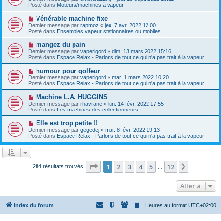
u
u
a
Posté dans
Moteurs/machines à vapeur
m
v
g
e
e
e
N
Vénérable machine fixe
s
a
o
s
Dernier message par
rapmoz
«
jeu. 7 avr. 2022 12:00
u
u
a
Posté dans
Ensembles vapeur stationnaires ou mobiles
m
v
g
e
e
e
N
mangez du pain
s
a
o
s
Dernier message par
vaperigord
«
dim. 13 mars 2022 15:16
u
u
a
Posté dans
Espace Relax - Parlons de tout ce qui n'a pas trait à la vapeur
m
v
g
e
e
e
N
humour pour golfeur
s
a
o
s
Dernier message par
vaperigord
«
mar. 1 mars 2022 10:20
u
u
a
Posté dans
Espace Relax - Parlons de tout ce qui n'a pas trait à la vapeur
m
v
g
e
e
e
N
Machine L.A. HUGGINS
s
a
o
s
Dernier message par
rhavrane
«
lun. 14 févr. 2022 17:55
u
u
a
Posté dans
Les machines des collectionneurs
m
v
g
e
e
e
N
Elle est trop petite !!
s
a
o
s
Dernier message par
gegedej
«
mar. 8 févr. 2022 19:13
u
u
a
Posté dans
Espace Relax - Parlons de tout ce qui n'a pas trait à la vapeur
m
v
g
e
e
e
s
a
s
u
a
m
Page
1
sur
12
1
2
3
4
5
12
Suivante
284 résultats trouvés
g
…
e
e
s
s
Aller à
a
g
e
Index du forum
Heures au format
UTC+02:00