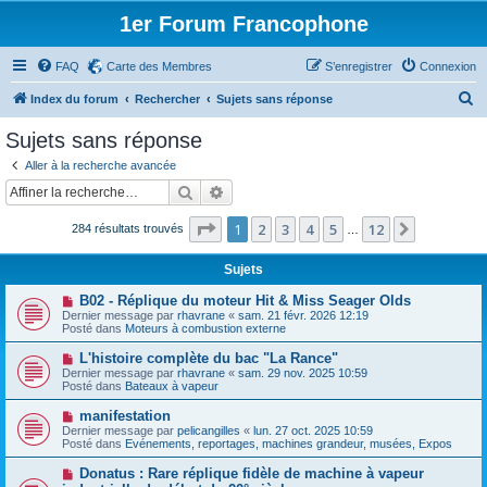
1er Forum Francophone
FAQ
Carte des Membres
S’enregistrer
Connexion
R
Index du forum
Rechercher
Sujets sans réponse
e
Sujets sans réponse
c
Aller à la recherche avancée
h
Rechercher
Recherche avancée
e
Page
1
sur
12
1
2
3
4
5
12
Suivante
284 résultats trouvés
r
…
c
Sujets
h
N
B02 - Réplique du moteur Hit & Miss Seager Olds
e
o
Dernier message par
rhavrane
«
sam. 21 févr. 2026 12:19
u
Posté dans
Moteurs à combustion externe
r
v
e
N
L'histoire complète du bac "La Rance"
a
o
Dernier message par
rhavrane
«
sam. 29 nov. 2025 10:59
u
u
Posté dans
Bateaux à vapeur
m
v
e
e
N
manifestation
s
a
o
s
Dernier message par
pelicangilles
«
lun. 27 oct. 2025 10:59
u
u
a
Posté dans
Evénements, reportages, machines grandeur, musées, Expos
m
v
g
e
e
e
N
Donatus : Rare réplique fidèle de machine à vapeur
s
a
o
s