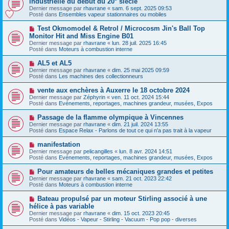
industrielle du début du 20° siècle
u
u
a
Dernier message par
m
rhavrane
«
sam. 6 sept. 2025 09:53
v
g
Posté dans
e
Ensembles vapeur stationnaires ou mobiles
e
e
s
a
s
N
Test Okmomodel & Retrol / Microcosm Jin's Ball Top
u
a
o
Monitor Hit and Miss Engine B01
m
g
u
e
Dernier message par
rhavrane
«
lun. 28 juil. 2025 16:45
e
v
s
Posté dans
Moteurs à combustion interne
e
s
a
a
N
AL5 et AL5
u
g
o
Dernier message par
m
rhavrane
«
dim. 25 mai 2025 09:59
e
u
Posté dans
e
Les machines des collectionneurs
v
s
e
s
N
vente aux enchères à Auxerre le 18 octobre 2024
a
a
o
Dernier message par
Zéphyrin
«
ven. 11 oct. 2024 15:44
u
g
u
Posté dans
Evénements, reportages, machines grandeur, musées, Expos
m
e
v
e
e
N
Passage de la flamme olympique à Vincennes
s
a
o
s
Dernier message par
rhavrane
«
dim. 21 juil. 2024 13:55
u
u
a
Posté dans
Espace Relax - Parlons de tout ce qui n'a pas trait à la vapeur
m
v
g
e
e
e
N
manifestation
s
a
o
s
Dernier message par
pelicangilles
«
lun. 8 avr. 2024 14:51
u
u
a
Posté dans
Evénements, reportages, machines grandeur, musées, Expos
m
v
g
e
e
e
N
Pour amateurs de belles mécaniques grandes et petites
s
a
o
s
Dernier message par
rhavrane
«
sam. 21 oct. 2023 22:42
u
u
a
Posté dans
Moteurs à combustion interne
m
v
g
e
e
e
N
Bateau propulsé par un moteur Stirling associé à une
s
a
o
s
hélice à pas variable
u
u
a
Dernier message par
m
rhavrane
«
dim. 15 oct. 2023 20:45
v
g
Posté dans
e
Vidéos - Vapeur - Stirling - Vacuum - Pop pop - diverses
e
e
s
a