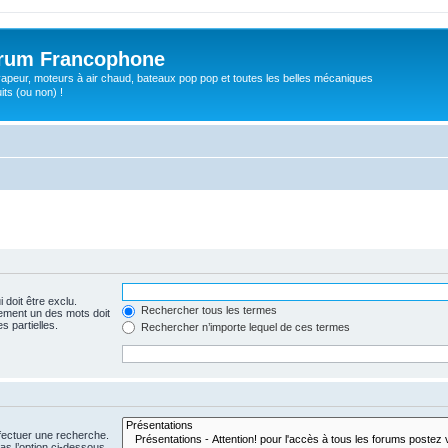
orum Francophone
apeur, moteurs à air chaud, bateaux pop pop et toutes les belles mécaniques
ts (ou non) !
 doit être exclu.
Rechercher tous les termes
ement un des mots doit
s partielles.
Rechercher n’importe lequel de ces termes
fectuer une recherche.
s l’option ci-dessous