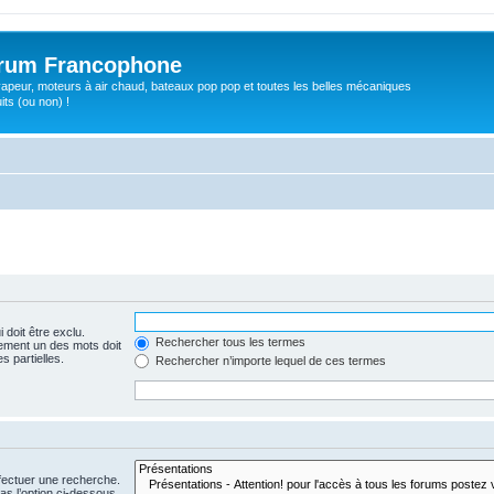
orum Francophone
apeur, moteurs à air chaud, bateaux pop pop et toutes les belles mécaniques
ts (ou non) !
 doit être exclu.
Rechercher tous les termes
ement un des mots doit
s partielles.
Rechercher n’importe lequel de ces termes
fectuer une recherche.
s l’option ci-dessous