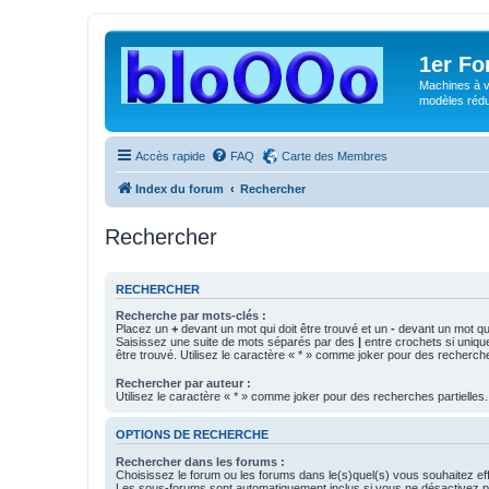
1er F
Machines à v
modèles rédui
Accès rapide
FAQ
Carte des Membres
Index du forum
Rechercher
Rechercher
RECHERCHER
Recherche par mots-clés :
Placez un
+
devant un mot qui doit être trouvé et un
-
devant un mot qui
Saisissez une suite de mots séparés par des
|
entre crochets si uniqu
être trouvé. Utilisez le caractère « * » comme joker pour des recherche
Rechercher par auteur :
Utilisez le caractère « * » comme joker pour des recherches partielles.
OPTIONS DE RECHERCHE
Rechercher dans les forums :
Choisissez le forum ou les forums dans le(s)quel(s) vous souhaitez ef
Les sous-forums sont automatiquement inclus si vous ne désactivez pa