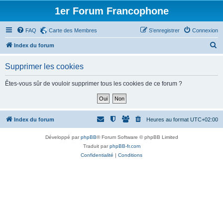
1er Forum Francophone
FAQ
Carte des Membres
S’enregistrer
Connexion
R
Index du forum
e
Supprimer les cookies
c
h
Êtes-vous sûr de vouloir supprimer tous les cookies de ce forum ?
e
r
c
Index du forum
Heures au format
UTC+02:00
h
Développé par
phpBB
® Forum Software © phpBB Limited
e
Traduit par
phpBB-fr.com
r
Confidentialité
|
Conditions