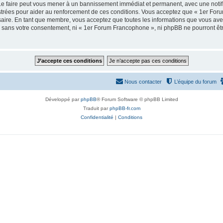
e faire peut vous mener à un bannissement immédiat et permanent, avec une notifica
strées pour aider au renforcement de ces conditions. Vous acceptez que « 1er For
saire. En tant que membre, vous acceptez que toutes les informations que vous av
tie sans votre consentement, ni « 1er Forum Francophone », ni phpBB ne pourront ê
Nous contacter
L’équipe du forum
Développé par
phpBB
® Forum Software © phpBB Limited
Traduit par
phpBB-fr.com
Confidentialité
|
Conditions