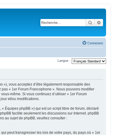
Rechercher
Recherche avanc
Connexion
Langue :
ums »), vous acceptez d’être légalement responsable des
isez pas « 1er Forum Francophone ». Nous pouvons modifier
ar vous-même. Si vous continuez d’utiliser « 1er Forum
our et/ou modifications.
 « Équipes phpBB ») qui est un script libre de forum, déclaré
l phpBB facilite seulement les discussions sur Internet. phpBB
 au sujet de phpBB, veuillez consulter :
qui peut transgresser les lois de votre pays, du pays où « 1er