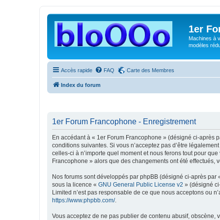
1er F
Machines à v
modèles rédui
Accès rapide
FAQ
Carte des Membres
Index du forum
1er Forum Francophone - Enregistrement
En accédant à « 1er Forum Francophone » (désigné ci-après par
conditions suivantes. Si vous n’acceptez pas d’être légalement
celles-ci à n’importe quel moment et nous ferons tout pour que 
Francophone » alors que des changements ont été effectués, vo
Nos forums sont développés par phpBB (désigné ci-après par « i
sous la licence «
GNU General Public License v2
» (désigné ci
Limited n’est pas responsable de ce que nous acceptons ou n’
https://www.phpbb.com/
.
Vous acceptez de ne pas publier de contenu abusif, obscène, vul