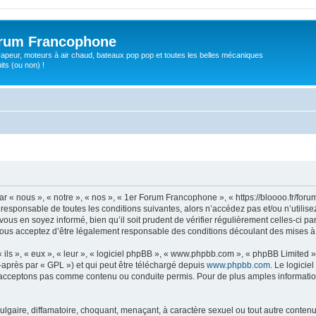
orum Francophone
apeur, moteurs à air chaud, bateaux pop pop et toutes les belles mécaniques
ts (ou non) !
 « nous », « notre », « nos », « 1er Forum Francophone », « https://bloooo.fr/for
 responsable de toutes les conditions suivantes, alors n’accédez pas et/ou n’util
vous en soyez informé, bien qu’il soit prudent de vérifier régulièrement celles-ci p
us acceptez d’être légalement responsable des conditions découlant des mises à j
ls », « eux », « leur », « logiciel phpBB », « www.phpbb.com », « phpBB Limited »,
-après par « GPL ») et qui peut être téléchargé depuis
www.phpbb.com
. Le logicie
acceptons pas comme contenu ou conduite permis. Pour de plus amples informations
gaire, diffamatoire, choquant, menaçant, à caractère sexuel ou tout autre contenu 