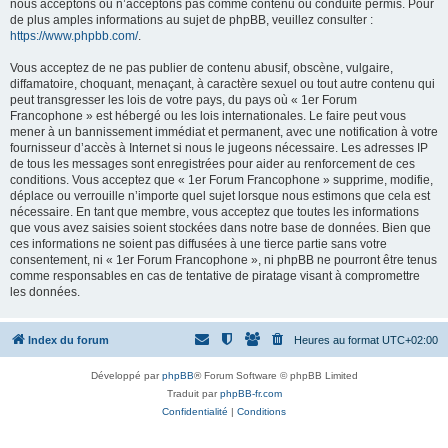
nous acceptons ou n’acceptons pas comme contenu ou conduite permis. Pour
de plus amples informations au sujet de phpBB, veuillez consulter :
https://www.phpbb.com/
.
Vous acceptez de ne pas publier de contenu abusif, obscène, vulgaire,
diffamatoire, choquant, menaçant, à caractère sexuel ou tout autre contenu qui
peut transgresser les lois de votre pays, du pays où « 1er Forum
Francophone » est hébergé ou les lois internationales. Le faire peut vous
mener à un bannissement immédiat et permanent, avec une notification à votre
fournisseur d’accès à Internet si nous le jugeons nécessaire. Les adresses IP
de tous les messages sont enregistrées pour aider au renforcement de ces
conditions. Vous acceptez que « 1er Forum Francophone » supprime, modifie,
déplace ou verrouille n’importe quel sujet lorsque nous estimons que cela est
nécessaire. En tant que membre, vous acceptez que toutes les informations
que vous avez saisies soient stockées dans notre base de données. Bien que
ces informations ne soient pas diffusées à une tierce partie sans votre
consentement, ni « 1er Forum Francophone », ni phpBB ne pourront être tenus
comme responsables en cas de tentative de piratage visant à compromettre
les données.
Index du forum
Heures au format
UTC+02:00
Développé par
phpBB
® Forum Software © phpBB Limited
Traduit par
phpBB-fr.com
Confidentialité
|
Conditions