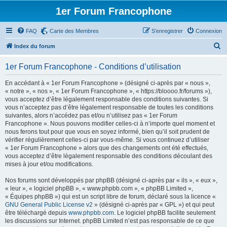
1er Forum Francophone
FAQ
Carte des Membres
S’enregistrer
Connexion
R
Index du forum
e
1er Forum Francophone - Conditions d’utilisation
c
h
En accédant à « 1er Forum Francophone » (désigné ci-après par « nous »,
« notre », « nos », « 1er Forum Francophone », « https://bloooo.fr/forums »),
e
vous acceptez d’être légalement responsable des conditions suivantes. Si
r
vous n’acceptez pas d’être légalement responsable de toutes les conditions
suivantes, alors n’accédez pas et/ou n’utilisez pas « 1er Forum
c
Francophone ». Nous pouvons modifier celles-ci à n’importe quel moment et
h
nous ferons tout pour que vous en soyez informé, bien qu’il soit prudent de
vérifier régulièrement celles-ci par vous-même. Si vous continuez d’utiliser
e
« 1er Forum Francophone » alors que des changements ont été effectués,
r
vous acceptez d’être légalement responsable des conditions découlant des
mises à jour et/ou modifications.
Nos forums sont développés par phpBB (désigné ci-après par « ils », « eux »,
« leur », « logiciel phpBB », « www.phpbb.com », « phpBB Limited »,
« Équipes phpBB ») qui est un script libre de forum, déclaré sous la licence «
GNU General Public License v2
» (désigné ci-après par « GPL ») et qui peut
être téléchargé depuis
www.phpbb.com
. Le logiciel phpBB facilite seulement
les discussions sur Internet. phpBB Limited n’est pas responsable de ce que