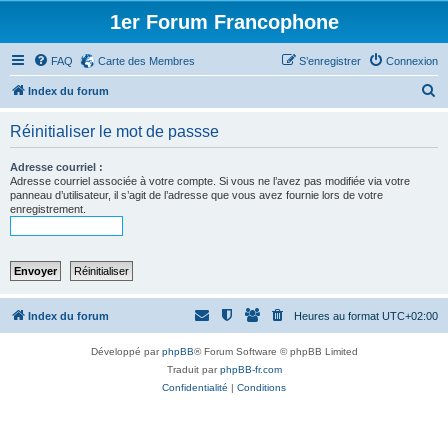
1er Forum Francophone
FAQ
Carte des Membres
S’enregistrer
Connexion
R
Index du forum
e
Réinitialiser le mot de passse
c
h
Adresse courriel :
Adresse courriel associée à votre compte. Si vous ne l’avez pas modifiée via votre
e
panneau d’utilisateur, il s’agit de l’adresse que vous avez fournie lors de votre
enregistrement.
r
c
h
e
r
Index du forum
Heures au format
UTC+02:00
Développé par
phpBB
® Forum Software © phpBB Limited
Traduit par
phpBB-fr.com
Confidentialité
|
Conditions