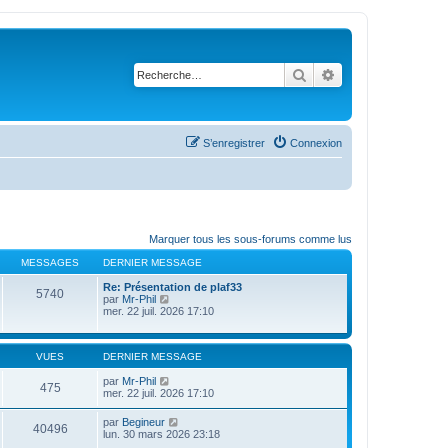
Rechercher
Recherche avanc
S’enregistrer
Connexion
Marquer tous les sous-forums comme lus
MESSAGES
DERNIER MESSAGE
Re: Présentation de plaf33
5740
V
par
Mr-Phil
o
mer. 22 juil. 2026 17:10
i
r
l
VUES
DERNIER MESSAGE
e
d
par
Mr-Phil
e
475
mer. 22 juil. 2026 17:10
r
n
i
par
Begineur
40496
e
lun. 30 mars 2026 23:18
r