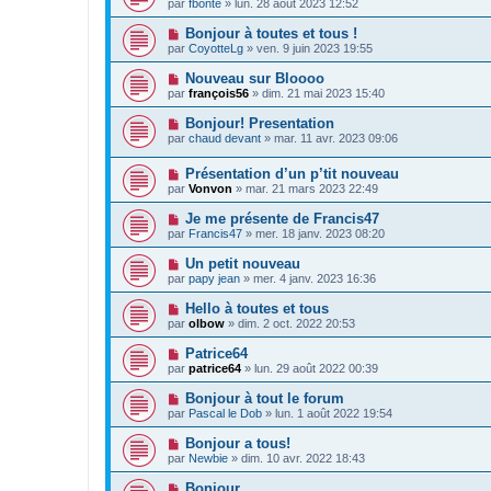
par
fbonte
»
lun. 28 août 2023 12:52
Bonjour à toutes et tous !
par
CoyotteLg
»
ven. 9 juin 2023 19:55
Nouveau sur Bloooo
par
françois56
»
dim. 21 mai 2023 15:40
Bonjour! Presentation
par
chaud devant
»
mar. 11 avr. 2023 09:06
Présentation d’un p’tit nouveau
par
Vonvon
»
mar. 21 mars 2023 22:49
Je me présente de Francis47
par
Francis47
»
mer. 18 janv. 2023 08:20
Un petit nouveau
par
papy jean
»
mer. 4 janv. 2023 16:36
Hello à toutes et tous
par
olbow
»
dim. 2 oct. 2022 20:53
Patrice64
par
patrice64
»
lun. 29 août 2022 00:39
Bonjour à tout le forum
par
Pascal le Dob
»
lun. 1 août 2022 19:54
Bonjour a tous!
par
Newbie
»
dim. 10 avr. 2022 18:43
Bonjour