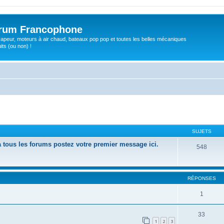
orum Francophone
apeur, moteurs à air chaud, bateaux pop pop et toutes les belles mécaniques
ts (ou non) !
SUJETS
 à tous les forums postez votre premier message ici.
548
RÉPONSES
1
33
1
2
3