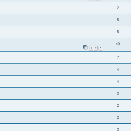
2
5
5
40
1
2
3
7
4
4
3
2
2
3