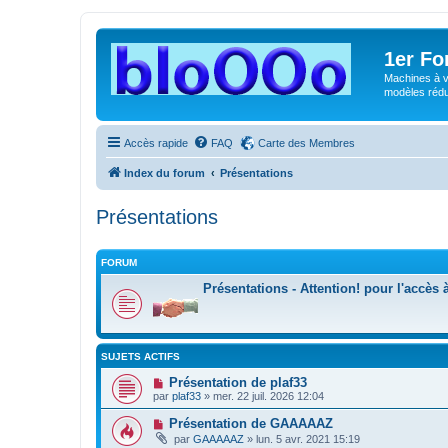
1er F
Machines à v
modèles rédui
Accès rapide
FAQ
Carte des Membres
Index du forum
Présentations
Présentations
FORUM
Présentations - Attention! pour l'accès
SUJETS ACTIFS
Présentation de plaf33
par
plaf33
»
mer. 22 juil. 2026 12:04
Présentation de GAAAAAZ
par
GAAAAAZ
»
lun. 5 avr. 2021 15:19