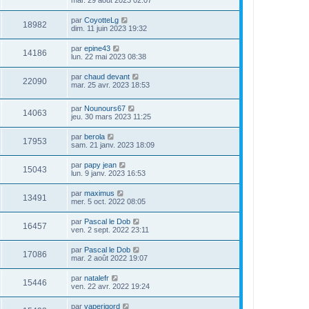
par
CoyotteLg
18982
dim. 11 juin 2023 19:32
par
epine43
14186
lun. 22 mai 2023 08:38
par
chaud devant
22090
mar. 25 avr. 2023 18:53
par
Nounours67
14063
jeu. 30 mars 2023 11:25
par
berola
17953
sam. 21 janv. 2023 18:09
par
papy jean
15043
lun. 9 janv. 2023 16:53
par
maximus
13491
mer. 5 oct. 2022 08:05
par
Pascal le Dob
16457
ven. 2 sept. 2022 23:11
par
Pascal le Dob
17086
mar. 2 août 2022 19:07
par
natalefr
15446
ven. 22 avr. 2022 19:24
par
vaperigord