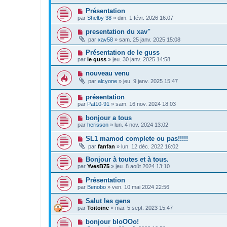
Présentation
par
Shelby 38
»
dim. 1 févr. 2026 16:07
presentation du xav"
par
xav58
»
sam. 25 janv. 2025 15:08
Présentation de le guss
par
le guss
»
jeu. 30 janv. 2025 14:58
nouveau venu
par
alcyone
»
jeu. 9 janv. 2025 15:47
présentation
par
Pat10-91
»
sam. 16 nov. 2024 18:03
bonjour a tous
par
herisson
»
lun. 4 nov. 2024 13:02
SL1 mamod complete ou pas!!!!!
par
fanfan
»
lun. 12 déc. 2022 16:02
Bonjour à toutes et à tous.
par
YvesB75
»
jeu. 8 août 2024 13:10
Présentation
par
Benobo
»
ven. 10 mai 2024 22:56
Salut les gens
par
Toitoine
»
mar. 5 sept. 2023 15:47
bonjour bloOOo!