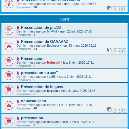
Dernier message par
ebreizhoo
«
mar. 10 juil. 2012 09:54
Réponses :
36
1
2
3
Sujets
Présentation de plaf33
Dernier message par
Mr-Phil
«
mer. 22 juil. 2026 17:10
Réponses :
1
Présentation de GAAAAAZ
Dernier message par
Begineur
«
lun. 30 mars 2026 23:18
Réponses :
33
1
2
3
Présentation
Dernier message par
Malevthi
«
jeu. 5 févr. 2026 17:31
Réponses :
2
presentation du xav"
Dernier message par
xav58
«
sam. 1 févr. 2025 15:21
Réponses :
5
Présentation de le guss
Dernier message par
le guss
«
ven. 31 janv. 2025 23:13
Réponses :
5
nouveau venu
Dernier message par
berola
«
lun. 20 janv. 2025 13:25
Réponses :
40
1
2
3
présentation
Dernier message par
rhavrane
«
dim. 17 nov. 2024 11:41
Réponses :
7