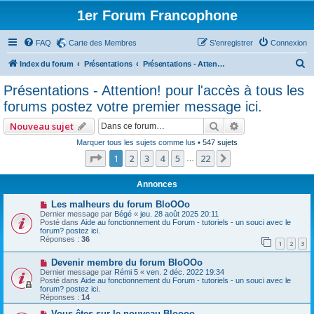
1er Forum Francophone
FAQ
Carte des Membres
S’enregistrer
Connexion
R
Index du forum
Présentations
Présentations - Attention! pour l'accès à tous les forums postez votre premier message ici.
e
Présentations - Attention! pour l'accès à tous les
c
forums postez votre premier message ici.
h
Rechercher
Recherche avan
Nouveau sujet
e
Marquer tous les sujets comme lus
• 547 sujets
r
Page
1
sur
22
1
2
3
4
5
22
Suivante
…
c
h
Annonces
e
Les malheurs du forum BloOOo
Dernier message par
Bégé
«
jeu. 28 août 2025 20:11
r
Posté dans
Aide au fonctionnement du Forum - tutoriels - un souci avec le
forum? postez ici.
Réponses :
36
1
2
3
Devenir membre du forum BloOOo
Dernier message par
Rémi 5
«
ven. 2 déc. 2022 19:34
Posté dans
Aide au fonctionnement du Forum - tutoriels - un souci avec le
forum? postez ici.
Réponses :
14
Vous êtes sur le nouveau Bloooo