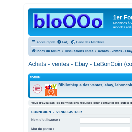
1er F
Machines à v
modèles rédui
Accès rapide
FAQ
Carte des Membres
Index du forum
Discussions libres
Achats - ventes - Eb
Achats - ventes - Ebay - LeBonCoin (c
FORUM
Bibliothèque des ventes, ebay, leboncoin
Vous n’avez pas les permissions requises pour consulter les sujets d
CONNEXION
•
S’ENREGISTRER
Nom d’utilisateur :
Mot de passe :