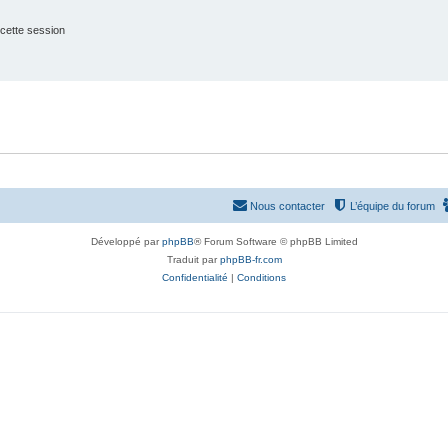
cette session
Nous contacter
L’équipe du forum
Développé par
phpBB
® Forum Software © phpBB Limited
Traduit par
phpBB-fr.com
Confidentialité
|
Conditions