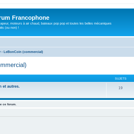
orum Francophone
apeur, moteurs à air chaud, bateaux pop pop et toutes les belles mécaniques
ts (ou non) !
ay - LeBonCoin (commercial)
ommercial)
SUJETS
 et autres.
19
e ce forum.