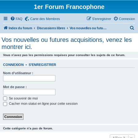
1er Forum Francophone
FAQ
Carte des Membres
S’enregistrer
Connexion
R
Index du forum
Discussions libres
Vos nouvelles ou futures acquisitions, venez les montrer ici.
e
Vos nouvelles ou futures acquisitions, venez les
c
montrer ici.
h
Vous n’avez pas les permissions requises pour consulter les sujets de ce forum.
e
r
CONNEXION
•
S’ENREGISTRER
c
Nom d’utilisateur :
h
Mot de passe :
e
r
Se souvenir de moi
Cacher mon statut en ligne pour cette session
Cette catégorie n’a pas de forum.
Aller à