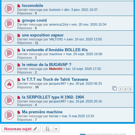
locomobile
Dernier message par
Isotoxin
«
dim. 3 janv. 2021 16:37
Réponses :
9
groupe covid
Dernier message par
america12mj
«
ven. 20 nov. 2020 10:34
Réponses :
8
une exposition vapeur
Dernier message par
VALTO81
«
sam. 10 oct. 2020 13:55
Réponses :
11
la voiturette d'Amédée BOLLEE-fils
Dernier message par
maximus
«
mar. 29 sept. 2020 19:08
Réponses :
2
le retour de la BUGAVAP ?
Dernier message par
Malevthi
«
lun. 14 sept. 2020 17:02
Réponses :
2
le T.T.T ou Truck de Tahiti Taravana
Dernier message par
jacques987
«
jeu. 30 juil. 2020 06:33
Réponses :
38
1
2
3
la SERPOLLET type H 1902- 1904
Dernier message par
jacques987
«
jeu. 16 juil. 2020 20:16
Réponses :
4
Ma première machine
Dernier message par
berola
«
mar. 5 mai 2020 13:33
Réponses :
7
Nouveau sujet