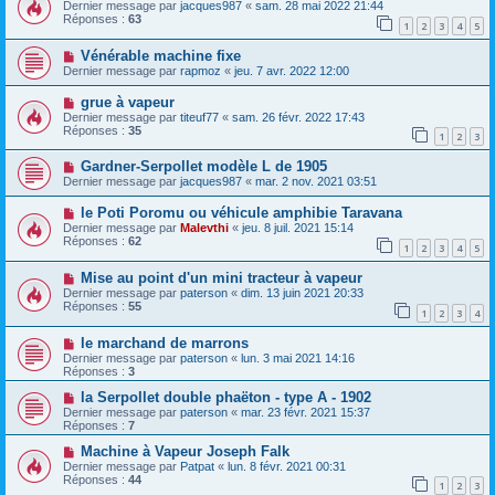
Dernier message par
jacques987
«
sam. 28 mai 2022 21:44
Réponses :
63
1
2
3
4
5
Vénérable machine fixe
Dernier message par
rapmoz
«
jeu. 7 avr. 2022 12:00
grue à vapeur
Dernier message par
titeuf77
«
sam. 26 févr. 2022 17:43
Réponses :
35
1
2
3
Gardner-Serpollet modèle L de 1905
Dernier message par
jacques987
«
mar. 2 nov. 2021 03:51
le Poti Poromu ou véhicule amphibie Taravana
Dernier message par
Malevthi
«
jeu. 8 juil. 2021 15:14
Réponses :
62
1
2
3
4
5
Mise au point d'un mini tracteur à vapeur
Dernier message par
paterson
«
dim. 13 juin 2021 20:33
Réponses :
55
1
2
3
4
le marchand de marrons
Dernier message par
paterson
«
lun. 3 mai 2021 14:16
Réponses :
3
la Serpollet double phaëton - type A - 1902
Dernier message par
paterson
«
mar. 23 févr. 2021 15:37
Réponses :
7
Machine à Vapeur Joseph Falk
Dernier message par
Patpat
«
lun. 8 févr. 2021 00:31
Réponses :
44
1
2
3