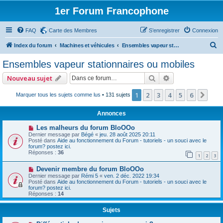
1er Forum Francophone
FAQ
Carte des Membres
S’enregistrer
Connexion
R
Index du forum
Machines et véhicules
Ensembles vapeur stationnaires ou mobiles
e
Ensembles vapeur stationnaires ou mobiles
c
Rechercher
Recherche avan
Nouveau sujet
h
e
1
2
3
4
5
6
Suiv
Marquer tous les sujets comme lus
• 131 sujets
r
Annonces
c
Les malheurs du forum BloOOo
h
Dernier message par
Bégé
«
jeu. 28 août 2025 20:11
Posté dans
Aide au fonctionnement du Forum - tutoriels - un souci avec le
e
forum? postez ici.
Réponses :
36
r
1
2
3
Devenir membre du forum BloOOo
Dernier message par
Rémi 5
«
ven. 2 déc. 2022 19:34
Posté dans
Aide au fonctionnement du Forum - tutoriels - un souci avec le
forum? postez ici.
Réponses :
14
Sujets