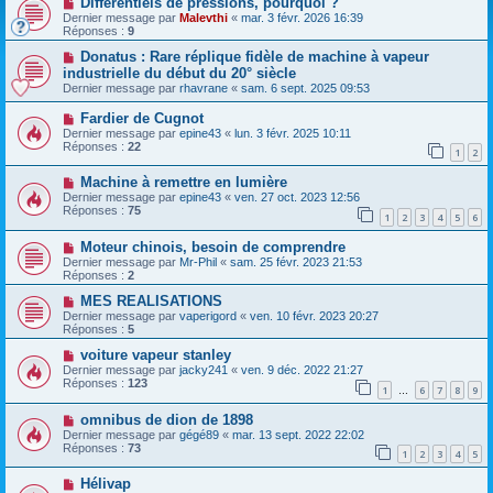
Différentiels de pressions, pourquoi ?
Dernier message par
Malevthi
«
mar. 3 févr. 2026 16:39
Réponses :
9
Donatus : Rare réplique fidèle de machine à vapeur
industrielle du début du 20° siècle
Dernier message par
rhavrane
«
sam. 6 sept. 2025 09:53
Fardier de Cugnot
Dernier message par
epine43
«
lun. 3 févr. 2025 10:11
Réponses :
22
1
2
Machine à remettre en lumière
Dernier message par
epine43
«
ven. 27 oct. 2023 12:56
Réponses :
75
1
2
3
4
5
6
Moteur chinois, besoin de comprendre
Dernier message par
Mr-Phil
«
sam. 25 févr. 2023 21:53
Réponses :
2
MES REALISATIONS
Dernier message par
vaperigord
«
ven. 10 févr. 2023 20:27
Réponses :
5
voiture vapeur stanley
Dernier message par
jacky241
«
ven. 9 déc. 2022 21:27
Réponses :
123
1
6
7
8
9
…
omnibus de dion de 1898
Dernier message par
gégé89
«
mar. 13 sept. 2022 22:02
Réponses :
73
1
2
3
4
5
Hélivap