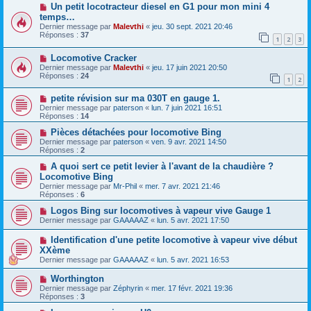
Un petit locotracteur diesel en G1 pour mon mini 4
temps…
Dernier message par
Malevthi
«
jeu. 30 sept. 2021 20:46
Réponses :
37
1
2
3
Locomotive Cracker
Dernier message par
Malevthi
«
jeu. 17 juin 2021 20:50
Réponses :
24
1
2
petite révision sur ma 030T en gauge 1.
Dernier message par
paterson
«
lun. 7 juin 2021 16:51
Réponses :
14
Pièces détachées pour locomotive Bing
Dernier message par
paterson
«
ven. 9 avr. 2021 14:50
Réponses :
2
A quoi sert ce petit levier à l'avant de la chaudière ?
Locomotive Bing
Dernier message par
Mr-Phil
«
mer. 7 avr. 2021 21:46
Réponses :
6
Logos Bing sur locomotives à vapeur vive Gauge 1
Dernier message par
GAAAAAZ
«
lun. 5 avr. 2021 17:50
Identification d'une petite locomotive à vapeur vive début
XXème
Dernier message par
GAAAAAZ
«
lun. 5 avr. 2021 16:53
Worthington
Dernier message par
Zéphyrin
«
mer. 17 févr. 2021 19:36
Réponses :
3