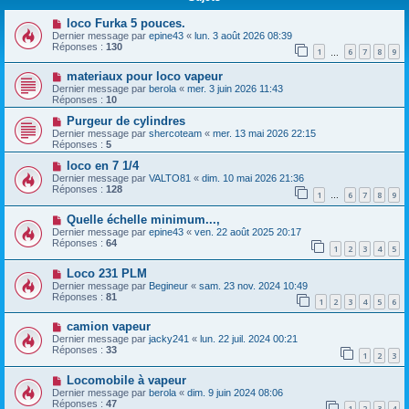
loco Furka 5 pouces.
Dernier message par
epine43
«
lun. 3 août 2026 08:39
Réponses :
130
1
6
7
8
9
…
materiaux pour loco vapeur
Dernier message par
berola
«
mer. 3 juin 2026 11:43
Réponses :
10
Purgeur de cylindres
Dernier message par
shercoteam
«
mer. 13 mai 2026 22:15
Réponses :
5
loco en 7 1/4
Dernier message par
VALTO81
«
dim. 10 mai 2026 21:36
Réponses :
128
1
6
7
8
9
…
Quelle échelle minimum...,
Dernier message par
epine43
«
ven. 22 août 2025 20:17
Réponses :
64
1
2
3
4
5
Loco 231 PLM
Dernier message par
Begineur
«
sam. 23 nov. 2024 10:49
Réponses :
81
1
2
3
4
5
6
camion vapeur
Dernier message par
jacky241
«
lun. 22 juil. 2024 00:21
Réponses :
33
1
2
3
Locomobile à vapeur
Dernier message par
berola
«
dim. 9 juin 2024 08:06
Réponses :
47
1
2
3
4