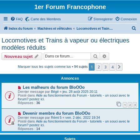
1er Forum Francophone
FAQ
Carte des Membres
S’enregistrer
Connexion
R
Index du forum
Machines et véhicules
Locomotives et Trains à vapeur ou électriques modèles réduits
e
Locomotives et Trains à vapeur ou électriques
c
modèles réduits
h
Rechercher
Recherche avan
Nouveau sujet
e
r
1
2
3
4
Suivant
Marquer tous les sujets comme lus
• 94 sujets
c
Annonces
h
Les malheurs du forum BloOOo
e
Dernier message par
Bégé
«
jeu. 28 août 2025 20:11
Posté dans
Aide au fonctionnement du Forum - tutoriels - un souci avec le
r
forum? postez ici.
Réponses :
36
1
2
3
Devenir membre du forum BloOOo
Dernier message par
Rémi 5
«
ven. 2 déc. 2022 19:34
Posté dans
Aide au fonctionnement du Forum - tutoriels - un souci avec le
forum? postez ici.
Réponses :
14
Sujets