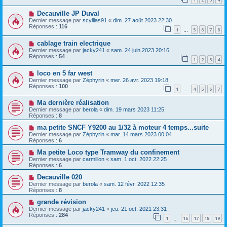
Decauville JP Duval
Dernier message par
scyllias91
«
dim. 27 août 2023 22:30
Réponses :
116
1
5
6
7
8
…
cablage train electrique
Dernier message par
jacky241
«
sam. 24 juin 2023 20:16
Réponses :
54
1
2
3
4
loco en 5 far west
Dernier message par
Zéphyrin
«
mer. 26 avr. 2023 19:18
Réponses :
100
1
4
5
6
7
…
Ma dernière réalisation
Dernier message par
berola
«
dim. 19 mars 2023 11:25
Réponses :
8
ma petite SNCF Y9200 au 1/32 à moteur 4 temps...suite
Dernier message par
Zéphyrin
«
mar. 14 mars 2023 00:04
Réponses :
6
Ma petite Loco type Tramway du confinement
Dernier message par
carmillon
«
sam. 1 oct. 2022 22:25
Réponses :
6
Decauville 020
Dernier message par
berola
«
sam. 12 févr. 2022 12:35
Réponses :
8
grande révision
Dernier message par
jacky241
«
jeu. 21 oct. 2021 23:31
Réponses :
284
1
16
17
18
19
…