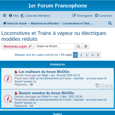
1er Forum Francophone
FAQ
Carte des Membres
S’enregistrer
Connexion
R
Index du forum
Machines et véhicules
Locomotives et Trains à vapeur ou électriques modèles réduits
e
Locomotives et Trains à vapeur ou électriques
c
modèles réduits
h
Rechercher
Recherche avan
Nouveau sujet
e
r
1
2
3
4
Suivant
Marquer tous les sujets comme lus
• 94 sujets
c
Annonces
h
Les malheurs du forum BloOOo
e
Dernier message par
Bégé
«
jeu. 28 août 2025 20:11
Posté dans
Aide au fonctionnement du Forum - tutoriels - un souci avec le
r
forum? postez ici.
Réponses :
36
1
2
3
Devenir membre du forum BloOOo
Dernier message par
Rémi 5
«
ven. 2 déc. 2022 19:34
Posté dans
Aide au fonctionnement du Forum - tutoriels - un souci avec le
forum? postez ici.
Réponses :
14
Sujets