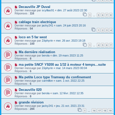
Decauville JP Duval
Dernier message par
scyllias91
«
dim. 27 août 2023 22:30
Réponses :
116
1
5
6
7
8
…
cablage train electrique
Dernier message par
jacky241
«
sam. 24 juin 2023 20:16
Réponses :
54
1
2
3
4
loco en 5 far west
Dernier message par
Zéphyrin
«
mer. 26 avr. 2023 19:18
Réponses :
100
1
4
5
6
7
…
Ma dernière réalisation
Dernier message par
berola
«
dim. 19 mars 2023 11:25
Réponses :
8
ma petite SNCF Y9200 au 1/32 à moteur 4 temps...suite
Dernier message par
Zéphyrin
«
mar. 14 mars 2023 00:04
Réponses :
6
Ma petite Loco type Tramway du confinement
Dernier message par
carmillon
«
sam. 1 oct. 2022 22:25
Réponses :
6
Decauville 020
Dernier message par
berola
«
sam. 12 févr. 2022 12:35
Réponses :
8
grande révision
Dernier message par
jacky241
«
jeu. 21 oct. 2021 23:31
Réponses :
284
1
16
17
18
19
…