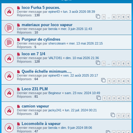
loco Furka 5 pouces.
Dernier message par
epine43
«
lun. 3 août 2026 08:39
Réponses :
130
1
6
7
8
9
…
materiaux pour loco vapeur
Dernier message par
berola
«
mer. 3 juin 2026 11:43
Réponses :
10
Purgeur de cylindres
Dernier message par
shercoteam
«
mer. 13 mai 2026 22:15
Réponses :
5
loco en 7 1/4
Dernier message par
VALTO81
«
dim. 10 mai 2026 21:36
Réponses :
128
1
6
7
8
9
…
Quelle échelle minimum...,
Dernier message par
epine43
«
ven. 22 août 2025 20:17
Réponses :
64
1
2
3
4
5
Loco 231 PLM
Dernier message par
Begineur
«
sam. 23 nov. 2024 10:49
Réponses :
81
1
2
3
4
5
6
camion vapeur
Dernier message par
jacky241
«
lun. 22 juil. 2024 00:21
Réponses :
33
1
2
3
Locomobile à vapeur
Dernier message par
berola
«
dim. 9 juin 2024 08:06
Réponses :
47
1
2
3
4