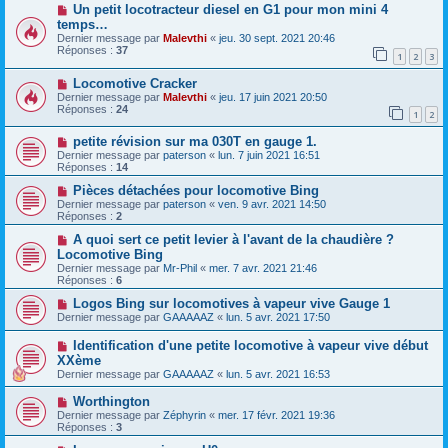
Un petit locotracteur diesel en G1 pour mon mini 4
temps…
Dernier message par
Malevthi
«
jeu. 30 sept. 2021 20:46
Réponses :
37
1
2
3
Locomotive Cracker
Dernier message par
Malevthi
«
jeu. 17 juin 2021 20:50
Réponses :
24
1
2
petite révision sur ma 030T en gauge 1.
Dernier message par
paterson
«
lun. 7 juin 2021 16:51
Réponses :
14
Pièces détachées pour locomotive Bing
Dernier message par
paterson
«
ven. 9 avr. 2021 14:50
Réponses :
2
A quoi sert ce petit levier à l'avant de la chaudière ?
Locomotive Bing
Dernier message par
Mr-Phil
«
mer. 7 avr. 2021 21:46
Réponses :
6
Logos Bing sur locomotives à vapeur vive Gauge 1
Dernier message par
GAAAAAZ
«
lun. 5 avr. 2021 17:50
Identification d'une petite locomotive à vapeur vive début
XXème
Dernier message par
GAAAAAZ
«
lun. 5 avr. 2021 16:53
Worthington
Dernier message par
Zéphyrin
«
mer. 17 févr. 2021 19:36
Réponses :
3