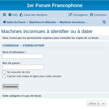
1er Forum Francophone
FAQ
Carte des Membres
S’enregistrer
Connexion
R
Index du forum
Machines et véhicules
Machines inconnues à identifier ou à dater
e
Machines inconnues à identifier ou à dater
c
Vous n’avez pas les permissions requises pour consulter les sujets de ce forum.
h
e
CONNEXION
•
S’ENREGISTRER
r
Nom d’utilisateur :
c
h
Mot de passe :
e
Se souvenir de moi
r
Cacher mon statut en ligne pour cette session
Cette catégorie n’a pas de forum.
Aller à