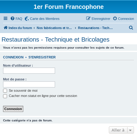
1er Forum Francophone
FAQ
Carte des Membres
S’enregistrer
Connexion
R
Index du forum
Nos fabrications et travaux (sauf machines)
Restaurations - Technique et Bricolages
e
Restaurations - Technique et Bricolages
c
Vous n’avez pas les permissions requises pour consulter les sujets de ce forum.
h
e
CONNEXION
•
S’ENREGISTRER
r
Nom d’utilisateur :
c
h
Mot de passe :
e
Se souvenir de moi
r
Cacher mon statut en ligne pour cette session
Cette catégorie n’a pas de forum.
Aller à