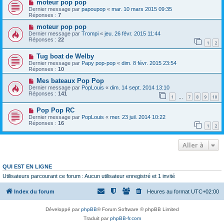
moteur pop pop
Dernier message par
papoupop
«
mar. 10 mars 2015 09:35
Réponses :
7
moteur pop pop
Dernier message par
Trompi
«
jeu. 26 févr. 2015 11:44
Réponses :
22
1
2
Tug boat de Welby
Dernier message par
Papy pop-pop
«
dim. 8 févr. 2015 23:54
Réponses :
10
Mes bateaux Pop Pop
Dernier message par
PopLouis
«
dim. 14 sept. 2014 13:10
Réponses :
141
1
7
8
9
10
…
Pop Pop RC
Dernier message par
PopLouis
«
mer. 23 juil. 2014 10:22
Réponses :
16
1
2
Aller à
QUI EST EN LIGNE
Utilisateurs parcourant ce forum : Aucun utilisateur enregistré et 1 invité
Index du forum
Heures au format
UTC+02:00
Développé par
phpBB
® Forum Software © phpBB Limited
Traduit par
phpBB-fr.com