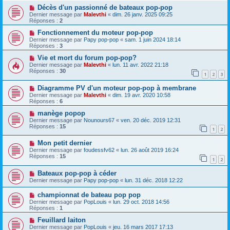
Décès d'un passionné de bateaux pop-pop
Dernier message par
Malevthi
«
dim. 26 janv. 2025 09:25
Réponses :
2
Fonctionnement du moteur pop-pop
Dernier message par
Papy pop-pop
«
sam. 1 juin 2024 18:14
Réponses :
3
Vie et mort du forum pop-pop?
Dernier message par
Malevthi
«
lun. 11 avr. 2022 21:18
Réponses :
30
1
2
3
Diagramme PV d'un moteur pop-pop à membrane
Dernier message par
Malevthi
«
dim. 19 avr. 2020 10:58
Réponses :
6
manège popop
Dernier message par
Nounours67
«
ven. 20 déc. 2019 12:31
Réponses :
15
1
2
Mon petit dernier
Dernier message par
foudessfv62
«
lun. 26 août 2019 16:24
Réponses :
15
1
2
Bateaux pop-pop à céder
Dernier message par
Papy pop-pop
«
lun. 31 déc. 2018 12:22
championnat de bateau pop pop
Dernier message par
PopLouis
«
lun. 29 oct. 2018 14:56
Réponses :
1
Feuillard laiton
Dernier message par
PopLouis
«
jeu. 16 mars 2017 17:13