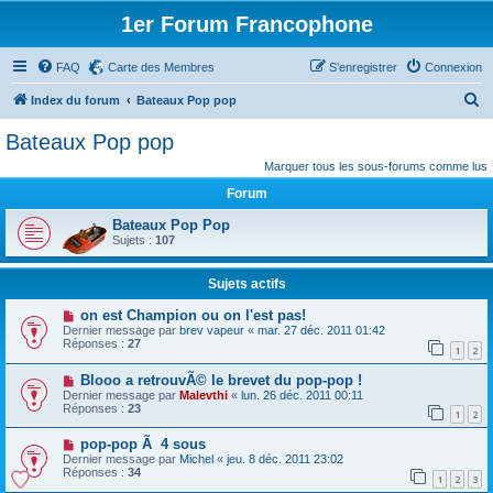
1er Forum Francophone
FAQ
Carte des Membres
S’enregistrer
Connexion
R
Index du forum
Bateaux Pop pop
e
Bateaux Pop pop
c
Marquer tous les sous-forums comme lus
h
Forum
e
Bateaux Pop Pop
r
Sujets :
107
c
Sujets actifs
h
e
on est Champion ou on l'est pas!
Dernier message par
brev vapeur
«
mar. 27 déc. 2011 01:42
r
Réponses :
27
1
2
Blooo a retrouvÃ© le brevet du pop-pop !
Dernier message par
Malevthi
«
lun. 26 déc. 2011 00:11
Réponses :
23
1
2
pop-pop Ã 4 sous
Dernier message par
Michel
«
jeu. 8 déc. 2011 23:02
Réponses :
34
1
2
3