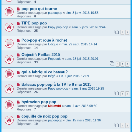
Réponses :
4
pop pop qui tourne
Dernier message par
papoupop
«
dim. 3 janv. 2016 10:55
Réponses :
6
TIPE pop pop
Dernier message par
Papy pop-pop
«
sam. 2 janv. 2016 09:44
Réponses :
25
1
2
Pop-pop et roue à rochet
Dernier message par
ludique
«
mar. 29 sept. 2015 14:14
Réponses :
14
Objectif: Peillac 2015
Dernier message par
PopLouis
«
sam. 18 juil. 2015 20:01
Réponses :
33
1
2
3
qui a fabriqué ce bateau?
Dernier message par
Bégé
«
lun. 1 juin 2015 12:09
Bateaux pop-pop à la TV le 8 mai 2015
Dernier message par
Papy pop-pop
«
sam. 9 mai 2015 19:25
Réponses :
26
1
2
hydravion pop pop
Dernier message par
Malevthi
«
sam. 4 avr. 2015 09:30
Réponses :
7
coquille de noix pop pop
Dernier message par
papoupop
«
dim. 15 mars 2015 11:36
Réponses :
19
1
2