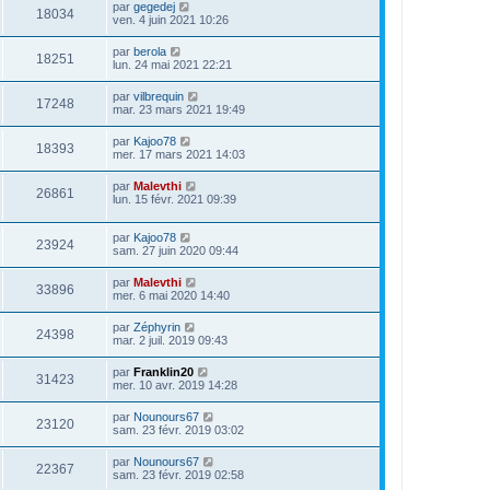
par
gegedej
18034
ven. 4 juin 2021 10:26
par
berola
18251
lun. 24 mai 2021 22:21
par
vilbrequin
17248
mar. 23 mars 2021 19:49
par
Kajoo78
18393
mer. 17 mars 2021 14:03
par
Malevthi
26861
lun. 15 févr. 2021 09:39
par
Kajoo78
23924
sam. 27 juin 2020 09:44
par
Malevthi
33896
mer. 6 mai 2020 14:40
par
Zéphyrin
24398
mar. 2 juil. 2019 09:43
par
Franklin20
31423
mer. 10 avr. 2019 14:28
par
Nounours67
23120
sam. 23 févr. 2019 03:02
par
Nounours67
22367
sam. 23 févr. 2019 02:58