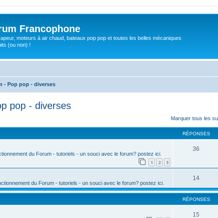
orum Francophone
apeur, moteurs à air chaud, bateaux pop pop et toutes les belles mécaniques
ts (ou non) !
m - Pop pop - diverses
op pop - diverses
rcher
cherche avancée
Marquer tous les s
RÉPONSES
36
ctionnement du Forum - tutoriels - un souci avec le forum? postez ici.
1
2
3
14
nctionnement du Forum - tutoriels - un souci avec le forum? postez ici.
RÉPONSES
15