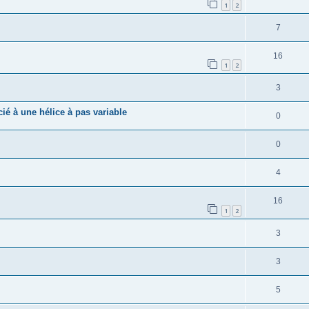
1
2
7
16
1
2
3
ié à une hélice à pas variable
0
0
4
16
1
2
3
3
5