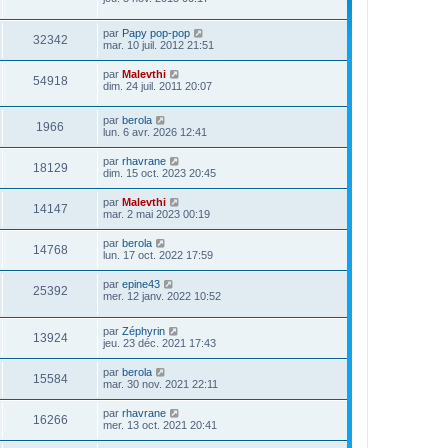
par
Papy pop-pop
32342
mar. 10 juil. 2012 21:51
par
Malevthi
54918
dim. 24 juil. 2011 20:07
par
berola
1966
lun. 6 avr. 2026 12:41
par
rhavrane
18129
dim. 15 oct. 2023 20:45
par
Malevthi
14147
mar. 2 mai 2023 00:19
par
berola
14768
lun. 17 oct. 2022 17:59
par
epine43
25392
mer. 12 janv. 2022 10:52
par
Zéphyrin
13924
jeu. 23 déc. 2021 17:43
par
berola
15584
mar. 30 nov. 2021 22:11
par
rhavrane
16266
mer. 13 oct. 2021 20:41