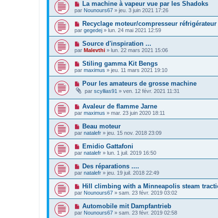
La machine à vapeur vue par les Shadoks
par
Nounours67
»
jeu. 3 juin 2021 17:26
Recyclage moteur/compresseur réfrigérateur
par
gegedej
»
lun. 24 mai 2021 12:59
Source d'inspiration ...
par
Malevthi
»
lun. 22 mars 2021 15:06
Stiling gamma Kit Bengs
par
maximus
»
jeu. 11 mars 2021 19:10
Pour les amateurs de grosse machine
par
scyllias91
»
ven. 12 févr. 2021 11:31
Avaleur de flamme Jarne
par
maximus
»
mar. 23 juin 2020 18:11
Beau moteur
par
natalefr
»
jeu. 15 nov. 2018 23:09
Emidio Gattafoni
par
natalefr
»
lun. 1 juil. 2019 16:50
Des réparations ....
par
natalefr
»
jeu. 19 juil. 2018 22:49
Hill climbing with a Minneapolis steam tract
par
Nounours67
»
sam. 23 févr. 2019 03:02
Automobile mit Dampfantrieb
par
Nounours67
»
sam. 23 févr. 2019 02:58