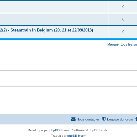
0
0
 - Steamtrain in Belgium (20, 21 et 22/09/2013)
0
Marquer tous les s
Nous contacter
L’équipe du forum
Développé par
phpBB
® Forum Software © phpBB Limited
Traduit par
phpBB-fr.com