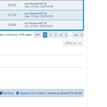
par
Nounours67
22195
sam. 23 févr. 2019 02:56
par
Nounours67
21716
sam. 23 févr. 2019 02:55
par
Nounours67
21845
ven. 22 févr. 2019 18:34
Page
1
sur
24
1
2
3
4
5
24
Suivante
ujets comme lus
• 576 sujets
…
Aller à
Membres
Supprimer les cookies
Heures au format
UTC+02:00