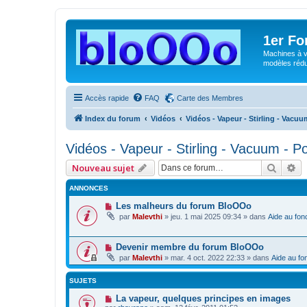
1er F
Machines à v
modèles rédui
Accès rapide
FAQ
Carte des Membres
Index du forum
Vidéos
Vidéos - Vapeur - Stirling - Vacuu
Vidéos - Vapeur - Stirling - Vacuum - P
Reche
Re
Nouveau sujet
ANNONCES
Les malheurs du forum BloOOo
par
Malevthi
»
jeu. 1 mai 2025 09:34
» dans
Aide au fon
Devenir membre du forum BloOOo
par
Malevthi
»
mar. 4 oct. 2022 22:33
» dans
Aide au fo
SUJETS
La vapeur, quelques principes en images