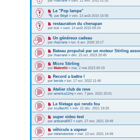
par
rhavrane
»
sam. 12 févr. 2011 01:52
Le "Pop lampe"
par
Bégé
»
ven. 13 août 2010 15:55
restauration du chenapan
par
buk
»
sam. 14 août 2010 09:24
Un généreux cadeau
par
rhavrane
»
lun. 6 avr. 2026 10:17
Bateau propulsé par un moteur Stirling assoc
par
rhavrane
»
dim. 15 oct. 2023 20:45
Micro Stirling
par
Malevthi
»
mar. 2 mai 2023 00:19
Record a battre !
par
berola
»
lun. 17 oct. 2022 11:46
Atelier club de reve
par
america12mj
»
ven. 7 janv. 2022 20:01
Le filetage qui rends fou
par
scyllias91
»
mer. 22 déc. 2021 19:26
super video test
par
artisanal057
»
sam. 27 nov. 2021 18:48
véhicule a vapeur
par
minimotoriste
»
mer. 13 oct. 2021 14:49