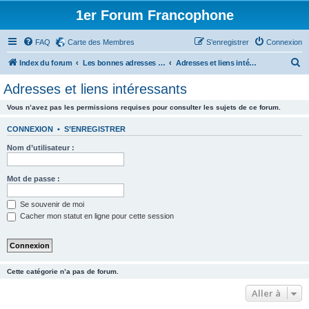
1er Forum Francophone
FAQ
Carte des Membres
S’enregistrer
Connexion
R
Index du forum
Les bonnes adresses - Plans - Téléchargements - Livres etc.
Adresses et liens intéressants
e
Adresses et liens intéressants
c
Vous n’avez pas les permissions requises pour consulter les sujets de ce forum.
h
e
CONNEXION
•
S’ENREGISTRER
r
Nom d’utilisateur :
c
h
Mot de passe :
e
Se souvenir de moi
r
Cacher mon statut en ligne pour cette session
Cette catégorie n’a pas de forum.
Aller à