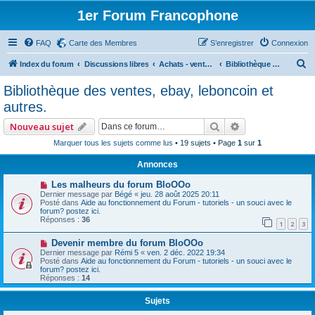
1er Forum Francophone
FAQ
Carte des Membres
S’enregistrer
Connexion
R
Index du forum
Discussions libres
Achats - ventes - Ebay - LeBonCoin (commercial)
Bibliothèque des ventes, ebay, leboncoin et autres.
e
Bibliothèque des ventes, ebay, leboncoin et
c
autres.
h
Rechercher
Recherche avan
Nouveau sujet
e
Marquer tous les sujets comme lus
• 19 sujets • Page
1
sur
1
r
Annonces
c
h
Les malheurs du forum BloOOo
Dernier message par
Bégé
«
jeu. 28 août 2025 20:11
e
Posté dans
Aide au fonctionnement du Forum - tutoriels - un souci avec le
forum? postez ici.
r
Réponses :
36
1
2
3
Devenir membre du forum BloOOo
Dernier message par
Rémi 5
«
ven. 2 déc. 2022 19:34
Posté dans
Aide au fonctionnement du Forum - tutoriels - un souci avec le
forum? postez ici.
Réponses :
14
Sujets