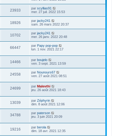
par
scyllias91
23933
mer. 27 juil. 2022 15:53
par
jacky241
18926
sam. 26 mars 2022 20:37
par
jacky241
10702
mer. 26 janv. 2022 20:48
par
Papy pop-pop
66447
lun. 1 nov. 2021 22:17
par
boujelo
14466
ven. 3 sept. 2021 13:59
par
Nounours67
24558
ven. 27 août 2021 08:51
par
Malevthi
24699
jeu. 26 août 2021 18:43
par
Zéphyrin
13039
dim. 8 août 2021 12:06
par
paterson
34788
jeu. 3 juin 2021 20:09
par
berola
19216
dim. 18 avr. 2021 12:35