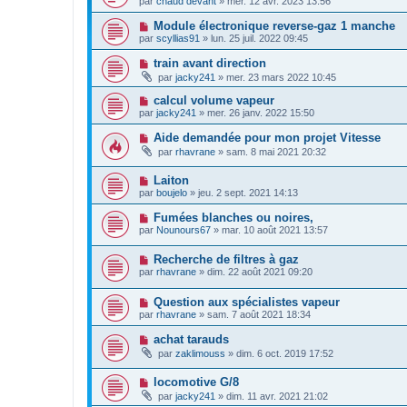
par
chaud devant
»
mer. 12 avr. 2023 13:56
Module électronique reverse-gaz 1 manche
par
scyllias91
»
lun. 25 juil. 2022 09:45
train avant direction
par
jacky241
»
mer. 23 mars 2022 10:45
calcul volume vapeur
par
jacky241
»
mer. 26 janv. 2022 15:50
Aide demandée pour mon projet Vitesse
par
rhavrane
»
sam. 8 mai 2021 20:32
Laiton
par
boujelo
»
jeu. 2 sept. 2021 14:13
Fumées blanches ou noires,
par
Nounours67
»
mar. 10 août 2021 13:57
Recherche de filtres à gaz
par
rhavrane
»
dim. 22 août 2021 09:20
Question aux spécialistes vapeur
par
rhavrane
»
sam. 7 août 2021 18:34
achat tarauds
par
zaklimouss
»
dim. 6 oct. 2019 17:52
locomotive G/8
par
jacky241
»
dim. 11 avr. 2021 21:02