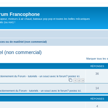
orum Francophone
apeur, moteurs à air chaud, bateaux pop pop et toutes les belles mécaniques
ts (ou non) !
es ou de matériel (non commercial)
l (non commercial)
rcher
cherche avancée
Marquer tous les 
RÉPONSES
36
ctionnement du Forum - tutoriels - un souci avec le forum? postez ici.
1
2
3
14
nctionnement du Forum - tutoriels - un souci avec le forum? postez ici.
RÉPONSES
4