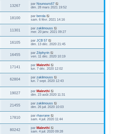
par
Nounours67
13267
dim. 28 mars 2021 19:52
par
berola
18100
sam. 6 févr. 2021 14:16
par
zaklimouss
11301
mer. 20 janv. 2021 09:27
par
JCB 57
16105
dim. 13 déc. 2020 21:45
par
Zéphyrin
16455
ven. 11 déc. 2020 10:19
par
Malevthi
17141
lun. 7 déc. 2020 12:02
par
zaklimouss
62804
lun. 7 sept. 2020 12:43
par
Malevthi
19027
dim. 23 août 2020 11:31
par
zaklimouss
21455
dim. 26 juil. 2020 10:03
par
rhavrane
17810
sam. 4 juil. 2020 11:44
par
Malevthi
80242
sam. 4 juil. 2020 09:28