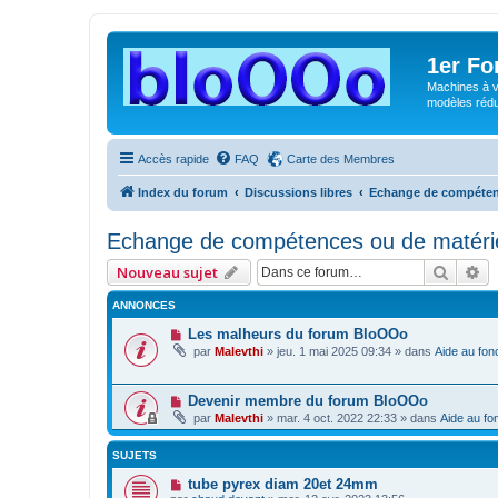
1er F
Machines à v
modèles rédui
Accès rapide
FAQ
Carte des Membres
Index du forum
Discussions libres
Echange de compétenc
Echange de compétences ou de matérie
Reche
Re
Nouveau sujet
ANNONCES
Les malheurs du forum BloOOo
par
Malevthi
»
jeu. 1 mai 2025 09:34
» dans
Aide au fon
Devenir membre du forum BloOOo
par
Malevthi
»
mar. 4 oct. 2022 22:33
» dans
Aide au fo
SUJETS
tube pyrex diam 20et 24mm