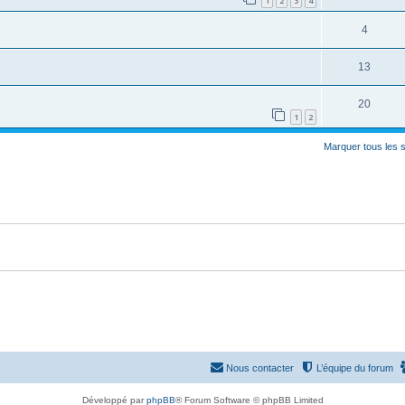
1
2
3
4
4
13
20
1
2
Marquer tous les 
Nous contacter
L’équipe du forum
Développé par
phpBB
® Forum Software © phpBB Limited