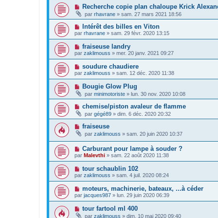
Recherche copie plan chaloupe Krick Alexan
par
rhavrane
»
sam. 27 mars 2021 18:56
Intérêt des billes en Viton
par
rhavrane
»
sam. 29 févr. 2020 13:15
fraiseuse landry
par
zaklimouss
»
mer. 20 janv. 2021 09:27
soudure chaudiere
par
zaklimouss
»
sam. 12 déc. 2020 11:38
Bougie Glow Plug
par
minimotoriste
»
lun. 30 nov. 2020 10:08
chemise/piston avaleur de flamme
par
gégé89
»
dim. 6 déc. 2020 20:32
fraiseuse
par
zaklimouss
»
sam. 20 juin 2020 10:37
Carburant pour lampe à souder ?
par
Malevthi
»
sam. 22 août 2020 11:38
tour schaublin 102
par
zaklimouss
»
sam. 4 juil. 2020 08:24
moteurs, machinerie, bateaux, ...à céder
par
jacques987
»
lun. 29 juin 2020 06:39
tour fartool ml 400
par
zaklimouss
»
dim. 10 mai 2020 09:40