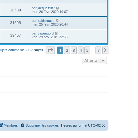
par
jacques987
18539
mer. 26 févr. 2020 19:07
par
zaklimouss
31595
mar. 25 févr. 2020 20:44
par
vaperigord
39467
ven. 29 nov. 2019 22:55
Page
1
sur
7
1
2
3
4
5
7
Suivante
sujets comme lus
• 153 sujets
…
Aller à
Membres
Supprimer les cookies
Heures au format
UTC+02:00