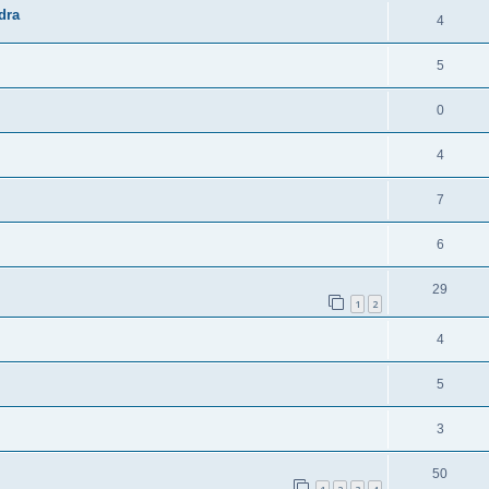
dra
4
5
0
4
7
6
29
1
2
4
5
3
50