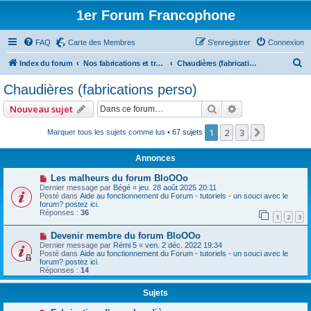
1er Forum Francophone
FAQ
Carte des Membres
S’enregistrer
Connexion
R
Index du forum
Nos fabrications et travaux (sauf machines)
Chaudières (fabrications perso)
e
Chaudières (fabrications perso)
c
Rechercher
Recherche avan
Nouveau sujet
h
e
1
2
3
Suivante
Marquer tous les sujets comme lus
• 67 sujets
r
Annonces
c
Les malheurs du forum BloOOo
h
Dernier message par
Bégé
«
jeu. 28 août 2025 20:11
Posté dans
Aide au fonctionnement du Forum - tutoriels - un souci avec le
e
forum? postez ici.
Réponses :
36
r
1
2
3
Devenir membre du forum BloOOo
Dernier message par
Rémi 5
«
ven. 2 déc. 2022 19:34
Posté dans
Aide au fonctionnement du Forum - tutoriels - un souci avec le
forum? postez ici.
Réponses :
14
Sujets