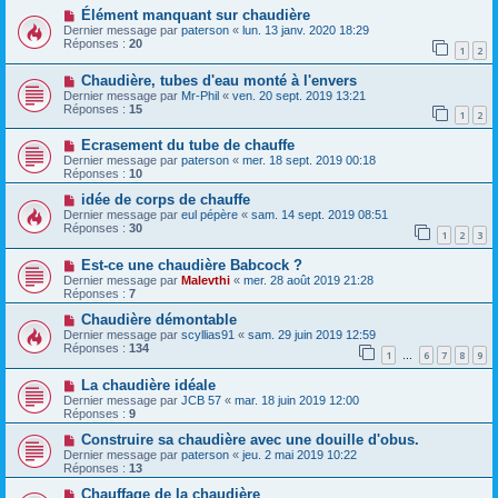
Élément manquant sur chaudière
Dernier message par
paterson
«
lun. 13 janv. 2020 18:29
Réponses :
20
1
2
Chaudière, tubes d'eau monté à l'envers
Dernier message par
Mr-Phil
«
ven. 20 sept. 2019 13:21
Réponses :
15
1
2
Ecrasement du tube de chauffe
Dernier message par
paterson
«
mer. 18 sept. 2019 00:18
Réponses :
10
idée de corps de chauffe
Dernier message par
eul pépère
«
sam. 14 sept. 2019 08:51
Réponses :
30
1
2
3
Est-ce une chaudière Babcock ?
Dernier message par
Malevthi
«
mer. 28 août 2019 21:28
Réponses :
7
Chaudière démontable
Dernier message par
scyllias91
«
sam. 29 juin 2019 12:59
Réponses :
134
1
6
7
8
9
…
La chaudière idéale
Dernier message par
JCB 57
«
mar. 18 juin 2019 12:00
Réponses :
9
Construire sa chaudière avec une douille d'obus.
Dernier message par
paterson
«
jeu. 2 mai 2019 10:22
Réponses :
13
Chauffage de la chaudière