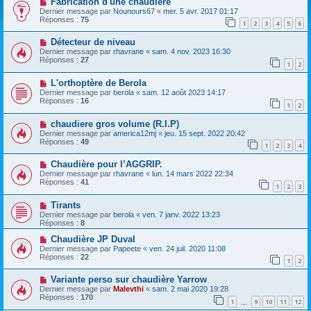
Fabrication d'une chaudière
Dernier message par
Nounours67
«
mer. 5 avr. 2017 01:17
Réponses :
75
1
2
3
4
5
6
Détecteur de niveau
Dernier message par
rhavrane
«
sam. 4 nov. 2023 16:30
Réponses :
27
1
2
L'orthoptère de Berola
Dernier message par
berola
«
sam. 12 août 2023 14:17
Réponses :
16
1
2
chaudiere gros volume (R.I.P)
Dernier message par
america12mj
«
jeu. 15 sept. 2022 20:42
Réponses :
49
1
2
3
4
Chaudière pour l’AGGRIP.
Dernier message par
rhavrane
«
lun. 14 mars 2022 22:34
Réponses :
41
1
2
3
Tirants
Dernier message par
berola
«
ven. 7 janv. 2022 13:23
Réponses :
8
Chaudière JP Duval
Dernier message par
Papeete
«
ven. 24 juil. 2020 11:08
Réponses :
22
1
2
Variante perso sur chaudière Yarrow
Dernier message par
Malevthi
«
sam. 2 mai 2020 19:28
Réponses :
170
1
9
10
11
12
…