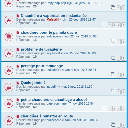
Dernier message par
Papy pop-pop
«
jeu. 31 janv. 2019 17:01
Réponses :
26
1
2
Chaudière à vaporisation instantanée
Dernier message par
Malevthi
«
dim. 23 déc. 2018 19:47
Réponses :
45
1
2
3
4
chaudière pour le paméla daere
Dernier message par
eul pépère
«
jeu. 22 nov. 2018 03:02
Réponses :
16
1
2
probleme de tuyauterie
Dernier message par
scyllias91
«
jeu. 15 nov. 2018 03:09
Réponses :
19
1
2
perçage pour taraudage
Dernier message par
eul pépère
«
ven. 9 nov. 2018 20:44
Réponses :
22
1
2
Quels joints ?
Dernier message par
jpvap54
«
mer. 7 nov. 2018 21:30
Réponses :
16
1
2
petite chaudière et chauffage à alcool
Dernier message par
paterson
«
mer. 7 nov. 2018 12:54
Réponses :
50
1
2
3
4
chaudière à remettre en route
Dernier message par
eul pépère
«
sam. 20 oct. 2018 08:56
Réponses :
19
1
2