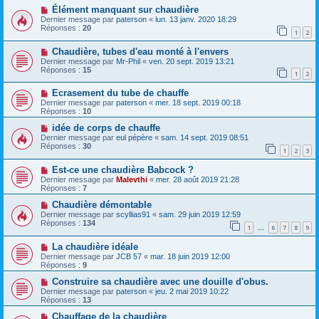
Élément manquant sur chaudière
Dernier message par
paterson
«
lun. 13 janv. 2020 18:29
Réponses :
20
1
2
Chaudière, tubes d'eau monté à l'envers
Dernier message par
Mr-Phil
«
ven. 20 sept. 2019 13:21
Réponses :
15
1
2
Ecrasement du tube de chauffe
Dernier message par
paterson
«
mer. 18 sept. 2019 00:18
Réponses :
10
idée de corps de chauffe
Dernier message par
eul pépère
«
sam. 14 sept. 2019 08:51
Réponses :
30
1
2
3
Est-ce une chaudière Babcock ?
Dernier message par
Malevthi
«
mer. 28 août 2019 21:28
Réponses :
7
Chaudière démontable
Dernier message par
scyllias91
«
sam. 29 juin 2019 12:59
Réponses :
134
1
6
7
8
9
…
La chaudière idéale
Dernier message par
JCB 57
«
mar. 18 juin 2019 12:00
Réponses :
9
Construire sa chaudière avec une douille d'obus.
Dernier message par
paterson
«
jeu. 2 mai 2019 10:22
Réponses :
13
Chauffage de la chaudière