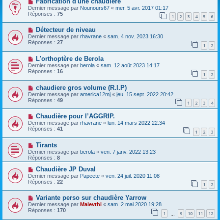
Fabrication d'une chaudière
Dernier message par
Nounours67
«
mer. 5 avr. 2017 01:17
Réponses :
75
1
2
3
4
5
6
Détecteur de niveau
Dernier message par
rhavrane
«
sam. 4 nov. 2023 16:30
Réponses :
27
1
2
L'orthoptère de Berola
Dernier message par
berola
«
sam. 12 août 2023 14:17
Réponses :
16
1
2
chaudiere gros volume (R.I.P)
Dernier message par
america12mj
«
jeu. 15 sept. 2022 20:42
Réponses :
49
1
2
3
4
Chaudière pour l’AGGRIP.
Dernier message par
rhavrane
«
lun. 14 mars 2022 22:34
Réponses :
41
1
2
3
Tirants
Dernier message par
berola
«
ven. 7 janv. 2022 13:23
Réponses :
8
Chaudière JP Duval
Dernier message par
Papeete
«
ven. 24 juil. 2020 11:08
Réponses :
22
1
2
Variante perso sur chaudière Yarrow
Dernier message par
Malevthi
«
sam. 2 mai 2020 19:28
Réponses :
170
1
9
10
11
12
…