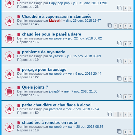
Dernier message par
Papy pop-pop
«
jeu. 31 janv. 2019 17:01
Réponses :
26
1
2
Chaudière à vaporisation instantanée
Dernier message par
Malevthi
«
dim. 23 déc. 2018 19:47
Réponses :
45
1
2
3
4
chaudière pour le paméla daere
Dernier message par
eul pépère
«
jeu. 22 nov. 2018 03:02
Réponses :
16
1
2
probleme de tuyauterie
Dernier message par
scyllias91
«
jeu. 15 nov. 2018 03:09
Réponses :
19
1
2
perçage pour taraudage
Dernier message par
eul pépère
«
ven. 9 nov. 2018 20:44
Réponses :
22
1
2
Quels joints ?
Dernier message par
jpvap54
«
mer. 7 nov. 2018 21:30
Réponses :
16
1
2
petite chaudière et chauffage à alcool
Dernier message par
paterson
«
mer. 7 nov. 2018 12:54
Réponses :
50
1
2
3
4
chaudière à remettre en route
Dernier message par
eul pépère
«
sam. 20 oct. 2018 08:56
Réponses :
19
1
2