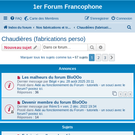
1er Forum Francophone
FAQ
Carte des Membres
S’enregistrer
Connexion
R
Index du forum
Nos fabrications et travaux (sauf machines)
Chaudières (fabrications perso)
e
Chaudières (fabrications perso)
c
Rechercher
Recherche avan
Nouveau sujet
h
e
1
2
3
Suivante
Marquer tous les sujets comme lus
• 67 sujets
r
Annonces
c
Les malheurs du forum BloOOo
h
Dernier message par
Bégé
«
jeu. 28 août 2025 20:11
Posté dans
Aide au fonctionnement du Forum - tutoriels - un souci avec le
e
forum? postez ici.
Réponses :
36
r
1
2
3
Devenir membre du forum BloOOo
Dernier message par
Rémi 5
«
ven. 2 déc. 2022 19:34
Posté dans
Aide au fonctionnement du Forum - tutoriels - un souci avec le
forum? postez ici.
Réponses :
14
Sujets