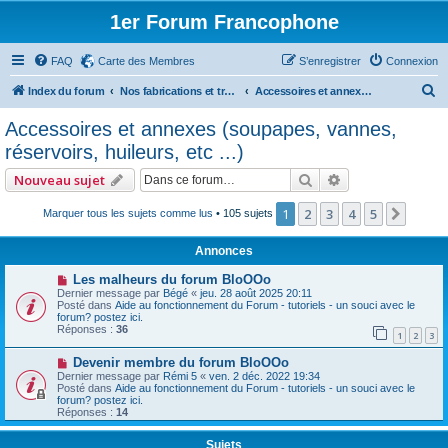
1er Forum Francophone
FAQ
Carte des Membres
S’enregistrer
Connexion
R
Index du forum
Nos fabrications et travaux (sauf machines)
Accessoires et annexes (soupapes, vannes, réservoirs, huileurs, etc ...)
e
Accessoires et annexes (soupapes, vannes,
c
réservoirs, huileurs, etc ...)
h
Rechercher
Recherche avan
Nouveau sujet
e
r
1
2
3
4
5
Suiva
Marquer tous les sujets comme lus
• 105 sujets
c
Annonces
h
Les malheurs du forum BloOOo
e
Dernier message par
Bégé
«
jeu. 28 août 2025 20:11
Posté dans
Aide au fonctionnement du Forum - tutoriels - un souci avec le
r
forum? postez ici.
Réponses :
36
1
2
3
Devenir membre du forum BloOOo
Dernier message par
Rémi 5
«
ven. 2 déc. 2022 19:34
Posté dans
Aide au fonctionnement du Forum - tutoriels - un souci avec le
forum? postez ici.
Réponses :
14
Sujets