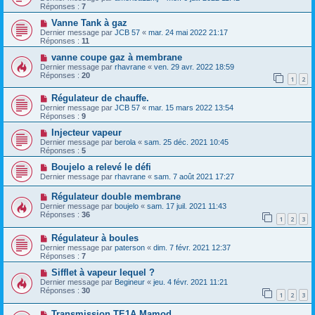
Réponses :
7
Vanne Tank à gaz
Dernier message par
JCB 57
«
mar. 24 mai 2022 21:17
Réponses :
11
vanne coupe gaz à membrane
Dernier message par
rhavrane
«
ven. 29 avr. 2022 18:59
Réponses :
20
1
2
Régulateur de chauffe.
Dernier message par
JCB 57
«
mar. 15 mars 2022 13:54
Réponses :
9
Injecteur vapeur
Dernier message par
berola
«
sam. 25 déc. 2021 10:45
Réponses :
5
Boujelo a relevé le défi
Dernier message par
rhavrane
«
sam. 7 août 2021 17:27
Régulateur double membrane
Dernier message par
boujelo
«
sam. 17 juil. 2021 11:43
Réponses :
36
1
2
3
Régulateur à boules
Dernier message par
paterson
«
dim. 7 févr. 2021 12:37
Réponses :
7
Sifflet à vapeur lequel ?
Dernier message par
Begineur
«
jeu. 4 févr. 2021 11:21
Réponses :
30
1
2
3
Transmission TE1A Mamod