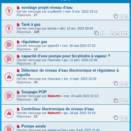
sondage projet niveau d'eau
Dernier message par
scyllias91
«
mer. 9 nov. 2022 19:12
Réponses :
27
1
2
Tank à gaz
Dernier message par
berola
«
dim. 10 avr. 2022 00:04
Réponses :
108
1
5
6
7
8
…
régulateur gaz
Dernier message par
epine43
«
ven. 30 mai 2025 07:23
Réponses :
14
capacité d'une pompe pour bicylindre à vapeur ?
Dernier message par
rhavrane
«
jeu. 11 janv. 2024 22:48
Réponses :
8
Détecteur de niveau d'eau électronique et régulateur à
aiguille
Dernier message par
rhavrane
«
lun. 4 sept. 2023 15:39
Réponses :
25
1
2
Soupape POP
Dernier message par
Malevthi
«
mer. 24 août 2022 22:13
Réponses :
18
1
2
Contrôleur électronique de niveau d'eau
Dernier message par
Malevthi
«
jeu. 28 juil. 2022 10:19
Réponses :
23
1
2
Pompe axiale
Dernier message par
america12mj
«
mer. 6 juil. 2022 11:42