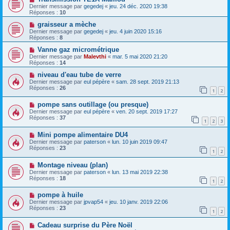
Dernier message par
gegedej
«
jeu. 24 déc. 2020 19:38
Réponses :
10
graisseur a mèche
Dernier message par
gegedej
«
jeu. 4 juin 2020 15:16
Réponses :
8
Vanne gaz micrométrique
Dernier message par
Malevthi
«
mar. 5 mai 2020 21:20
Réponses :
14
niveau d'eau tube de verre
Dernier message par
eul pépère
«
sam. 28 sept. 2019 21:13
Réponses :
26
1
2
pompe sans outillage (ou presque)
Dernier message par
eul pépère
«
ven. 20 sept. 2019 17:27
Réponses :
37
1
2
3
Mini pompe alimentaire DU4
Dernier message par
paterson
«
lun. 10 juin 2019 09:47
Réponses :
23
1
2
Montage niveau (plan)
Dernier message par
paterson
«
lun. 13 mai 2019 22:38
Réponses :
18
1
2
pompe à huile
Dernier message par
jpvap54
«
jeu. 10 janv. 2019 22:06
Réponses :
23
1
2
Cadeau surprise du Père Noël