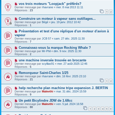
vos trois moteurs "Loopjack" préférés?
Dernier message par
rhavrane
«
mer. 8 mai 2013 11:11
Réponses :
23
1
2
Construire un moteur à vapeur sans outillages...
Dernier message par
Bégé
«
jeu. 19 janv. 2012 10:42
Réponses :
1
Présentation et test d'une réplique d'un moteur d'avion à
vapeur
Dernier message par
JCB 57
«
sam. 27 déc. 2025 11:30
Réponses :
7
Connaissez-vous la marque Rocking Whale ?
Dernier message par
Mr-Phil
«
dim. 9 nov. 2025 11:30
Réponses :
2
une machine inversée trouvée en brocante
Dernier message par
scyllias91
«
mer. 27 août 2025 12:46
Réponses :
5
Remorqueur Saint-Charles 1/25
Dernier message par
rhavrane
«
dim. 16 févr. 2025 23:10
Réponses :
21
1
2
help recherche plan machine tripe expansion J. BERTIN
Dernier message par
Malevthi
«
mar. 31 déc. 2024 15:59
Réponses :
9
Un petit Bicylindre JDW de 1.68cc
Dernier message par
Malevthi
«
ven. 5 juil. 2024 16:58
Réponses :
80
1
2
3
4
5
6