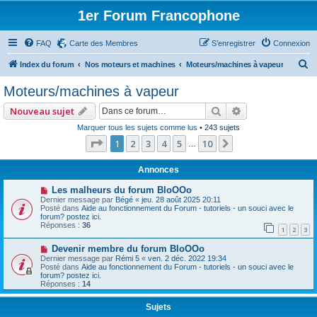
1er Forum Francophone
FAQ
Carte des Membres
S’enregistrer
Connexion
R
Index du forum
Nos moteurs et machines
Moteurs/machines à vapeur
e
Moteurs/machines à vapeur
c
Rechercher
Recherche avan
Nouveau sujet
h
Marquer tous les sujets comme lus
• 243 sujets
e
Page
1
sur
10
1
2
3
4
5
10
Suivante
…
r
c
Annonces
h
Les malheurs du forum BloOOo
Dernier message par
Bégé
«
jeu. 28 août 2025 20:11
e
Posté dans
Aide au fonctionnement du Forum - tutoriels - un souci avec le
forum? postez ici.
r
Réponses :
36
1
2
3
Devenir membre du forum BloOOo
Dernier message par
Rémi 5
«
ven. 2 déc. 2022 19:34
Posté dans
Aide au fonctionnement du Forum - tutoriels - un souci avec le
forum? postez ici.
Réponses :
14
Sujets