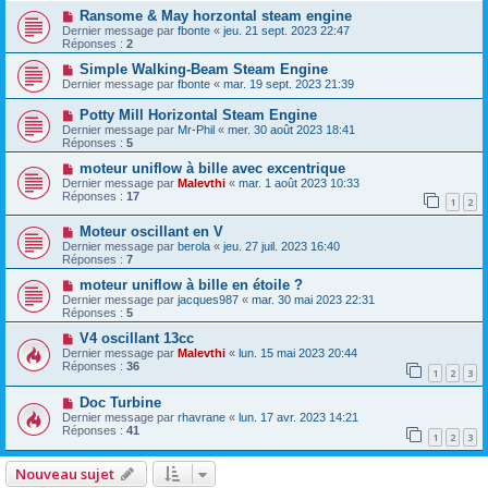
Ransome & May horzontal steam engine
Dernier message par
fbonte
«
jeu. 21 sept. 2023 22:47
Réponses :
2
Simple Walking-Beam Steam Engine
Dernier message par
fbonte
«
mar. 19 sept. 2023 21:39
Potty Mill Horizontal Steam Engine
Dernier message par
Mr-Phil
«
mer. 30 août 2023 18:41
Réponses :
5
moteur uniflow à bille avec excentrique
Dernier message par
Malevthi
«
mar. 1 août 2023 10:33
Réponses :
17
1
2
Moteur oscillant en V
Dernier message par
berola
«
jeu. 27 juil. 2023 16:40
Réponses :
7
moteur uniflow à bille en étoile ?
Dernier message par
jacques987
«
mar. 30 mai 2023 22:31
Réponses :
5
V4 oscillant 13cc
Dernier message par
Malevthi
«
lun. 15 mai 2023 20:44
Réponses :
36
1
2
3
Doc Turbine
Dernier message par
rhavrane
«
lun. 17 avr. 2023 14:21
Réponses :
41
1
2
3
Nouveau sujet