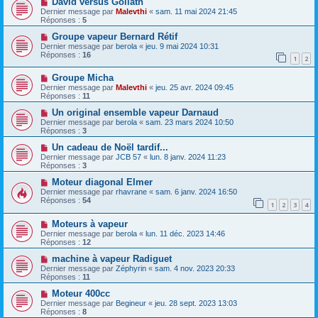
David versus Goliath
Dernier message par
Malevthi
«
sam. 11 mai 2024 21:45
Réponses :
5
Groupe vapeur Bernard Rétif
Dernier message par
berola
«
jeu. 9 mai 2024 10:31
Réponses :
16
1
2
Groupe Micha
Dernier message par
Malevthi
«
jeu. 25 avr. 2024 09:45
Réponses :
11
Un original ensemble vapeur Darnaud
Dernier message par
berola
«
sam. 23 mars 2024 10:50
Réponses :
3
Un cadeau de Noël tardif...
Dernier message par
JCB 57
«
lun. 8 janv. 2024 11:23
Réponses :
3
Moteur diagonal Elmer
Dernier message par
rhavrane
«
sam. 6 janv. 2024 16:50
Réponses :
54
1
2
3
4
Moteurs à vapeur
Dernier message par
berola
«
lun. 11 déc. 2023 14:46
Réponses :
12
machine à vapeur Radiguet
Dernier message par
Zéphyrin
«
sam. 4 nov. 2023 20:33
Réponses :
11
Moteur 400cc
Dernier message par
Begineur
«
jeu. 28 sept. 2023 13:03
Réponses :
8