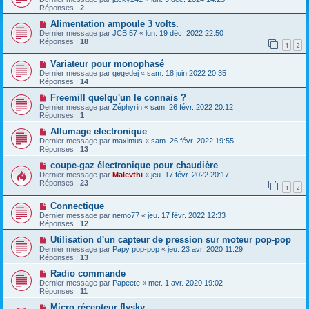
Réponses :
2
Alimentation ampoule 3 volts.
Dernier message par
JCB 57
«
lun. 19 déc. 2022 22:50
Réponses :
18
1
2
Variateur pour monophasé
Dernier message par
gegedej
«
sam. 18 juin 2022 20:35
Réponses :
14
Freemill quelqu'un le connais ?
Dernier message par
Zéphyrin
«
sam. 26 févr. 2022 20:12
Réponses :
1
Allumage electronique
Dernier message par
maximus
«
sam. 26 févr. 2022 19:55
Réponses :
13
coupe-gaz électronique pour chaudière
Dernier message par
Malevthi
«
jeu. 17 févr. 2022 20:17
Réponses :
23
1
2
Connectique
Dernier message par
nemo77
«
jeu. 17 févr. 2022 12:33
Réponses :
12
Utilisation d'un capteur de pression sur moteur pop-pop
Dernier message par
Papy pop-pop
«
jeu. 23 avr. 2020 11:29
Réponses :
13
Radio commande
Dernier message par
Papeete
«
mer. 1 avr. 2020 19:02
Réponses :
11
Micro récepteur flysky