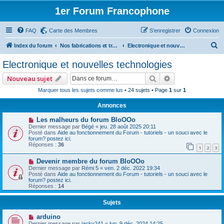
1er Forum Francophone
FAQ
Carte des Membres
S’enregistrer
Connexion
R
Index du forum
Nos fabrications et travaux (sauf machines)
Electronique et nouvelles technologies
e
Electronique et nouvelles technologies
c
Rechercher
Recherche avan
Nouveau sujet
h
Marquer tous les sujets comme lus
• 24 sujets • Page
1
sur
1
e
Annonces
r
c
Les malheurs du forum BloOOo
Dernier message par
Bégé
«
jeu. 28 août 2025 20:11
h
Posté dans
Aide au fonctionnement du Forum - tutoriels - un souci avec le
forum? postez ici.
e
Réponses :
36
1
2
3
r
Devenir membre du forum BloOOo
Dernier message par
Rémi 5
«
ven. 2 déc. 2022 19:34
Posté dans
Aide au fonctionnement du Forum - tutoriels - un souci avec le
forum? postez ici.
Réponses :
14
Sujets
arduino
Dernier message par
jacky241
«
lun. 9 déc. 2024 14:25