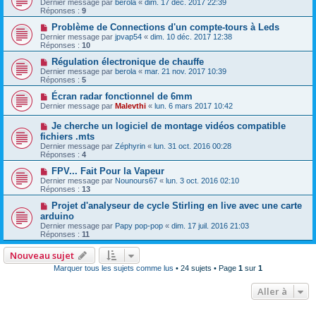
Dernier message par
berola
«
dim. 17 déc. 2017 22:39
Réponses :
9
Problème de Connections d'un compte-tours à Leds
Dernier message par
jpvap54
«
dim. 10 déc. 2017 12:38
Réponses :
10
Régulation électronique de chauffe
Dernier message par
berola
«
mar. 21 nov. 2017 10:39
Réponses :
5
Écran radar fonctionnel de 6mm
Dernier message par
Malevthi
«
lun. 6 mars 2017 10:42
Je cherche un logiciel de montage vidéos compatible
fichiers .mts
Dernier message par
Zéphyrin
«
lun. 31 oct. 2016 00:28
Réponses :
4
FPV... Fait Pour la Vapeur
Dernier message par
Nounours67
«
lun. 3 oct. 2016 02:10
Réponses :
13
Projet d'analyseur de cycle Stirling en live avec une carte
arduino
Dernier message par
Papy pop-pop
«
dim. 17 juil. 2016 21:03
Réponses :
11
Nouveau sujet
Marquer tous les sujets comme lus
• 24 sujets • Page
1
sur
1
Aller à