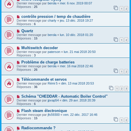
Dernier message par
berola
«
mer. 6 nov. 2019 00:07
Réponses :
25
1
2
contrôle pression / temp de chaudière
Dernier message par
charly
«
jeu. 13 déc. 2018 19:27
Réponses :
6
Quartz
Dernier message par
berola
«
lun. 10 déc. 2018 01:20
Réponses :
15
1
2
Multiswitch decoder
Dernier message par
paterson
«
lun. 21 mai 2018 20:50
Réponses :
3
Problème de charge batteries
Dernier message par
berola
«
mer. 16 mai 2018 22:46
Réponses :
26
1
2
Télécommande et servos
Dernier message par
Rémi 5
«
dim. 13 mai 2018 20:53
Réponses :
36
1
2
3
Schéma "CHEDDAR - Automatic Boiler Control"
Dernier message par
jpvap54
«
dim. 29 avr. 2018 20:39
Réponses :
6
Flash steam électronique
Dernier message par
jfs59300
«
ven. 22 déc. 2017 16:46
Réponses :
15
1
2
Radiocommande ?