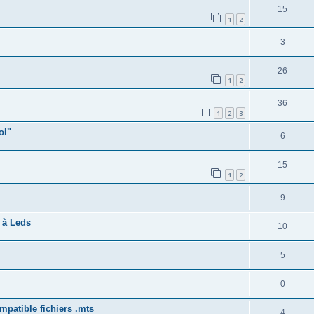
15
1
2
3
26
1
2
36
1
2
3
ol"
6
15
1
2
9
 à Leds
10
5
0
mpatible fichiers .mts
4