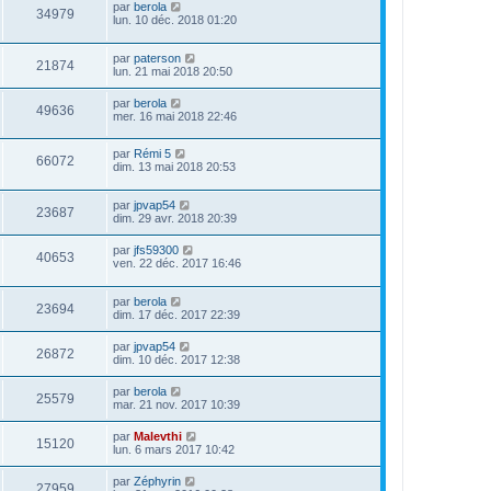
par
berola
34979
lun. 10 déc. 2018 01:20
par
paterson
21874
lun. 21 mai 2018 20:50
par
berola
49636
mer. 16 mai 2018 22:46
par
Rémi 5
66072
dim. 13 mai 2018 20:53
par
jpvap54
23687
dim. 29 avr. 2018 20:39
par
jfs59300
40653
ven. 22 déc. 2017 16:46
par
berola
23694
dim. 17 déc. 2017 22:39
par
jpvap54
26872
dim. 10 déc. 2017 12:38
par
berola
25579
mar. 21 nov. 2017 10:39
par
Malevthi
15120
lun. 6 mars 2017 10:42
par
Zéphyrin
27959