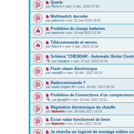
Quartz
par
Rémi 5
»
sam. 8 déc. 2018 17:02
Multiswitch decoder
par
paterson
»
lun. 21 mai 2018 14:53
Problème de charge batteries
par
paterson
»
jeu. 10 mai 2018 12:34
Télécommande et servos
par
Rémi 5
»
mer. 2 déc. 2015 21:30
Schéma "CHEDDAR - Automatic Boiler Contr
par
manjess
»
ven. 27 avr. 2018 12:42
Flash steam électronique
par
metal89
»
sam. 16 déc. 2017 20:15
Radiocommande ?
par
stuart engine 35
»
sam. 16 déc. 2017 05:34
Problème de Connections d'un compte-tours
par
jpvap54
»
ven. 24 nov. 2017 13:11
Régulation électronique de chauffe
par
Malevthi
»
lun. 28 août 2017 16:53
Écran radar fonctionnel de 6mm
par
Malevthi
»
lun. 6 mars 2017 10:42
Je cherche un logiciel de montage vidéos co