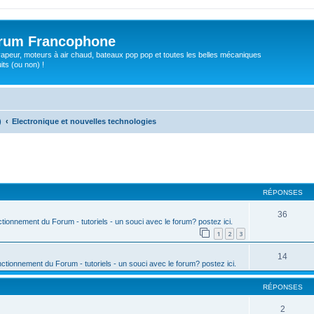
orum Francophone
apeur, moteurs à air chaud, bateaux pop pop et toutes les belles mécaniques
ts (ou non) !
)
Electronique et nouvelles technologies
rcher
cherche avancée
RÉPONSES
36
ctionnement du Forum - tutoriels - un souci avec le forum? postez ici.
1
2
3
14
nctionnement du Forum - tutoriels - un souci avec le forum? postez ici.
RÉPONSES
2