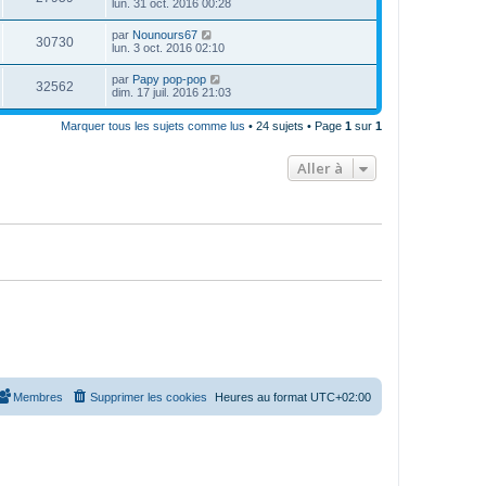
lun. 31 oct. 2016 00:28
par
Nounours67
30730
lun. 3 oct. 2016 02:10
par
Papy pop-pop
32562
dim. 17 juil. 2016 21:03
Marquer tous les sujets comme lus
• 24 sujets • Page
1
sur
1
Aller à
Membres
Supprimer les cookies
Heures au format
UTC+02:00