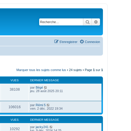
Rechercher
Recherche avanc
S’enregistrer
Connexion
Marquer tous les sujets comme lus
• 24 sujets • Page
1
sur
1
VUES
DERNIER MESSAGE
par
Bégé
38108
jeu. 28 août 2025 20:11
par
Rémi 5
106016
ven. 2 déc. 2022 19:34
VUES
DERNIER MESSAGE
par
jacky241
10292
lun. 9 déc. 2024 14:25