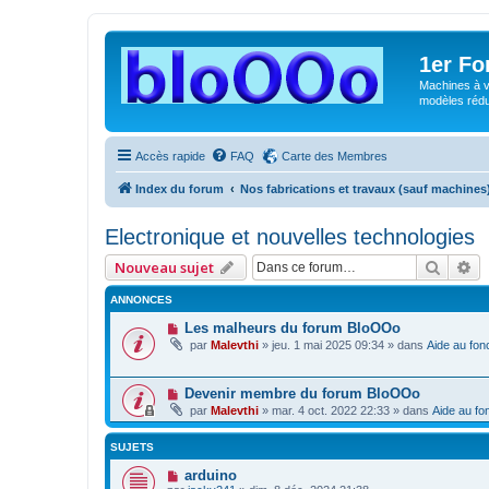
1er F
Machines à v
modèles rédui
Accès rapide
FAQ
Carte des Membres
Index du forum
Nos fabrications et travaux (sauf machines
Electronique et nouvelles technologies
Reche
Re
Nouveau sujet
ANNONCES
Les malheurs du forum BloOOo
par
Malevthi
»
jeu. 1 mai 2025 09:34
» dans
Aide au fon
Devenir membre du forum BloOOo
par
Malevthi
»
mar. 4 oct. 2022 22:33
» dans
Aide au fo
SUJETS
arduino