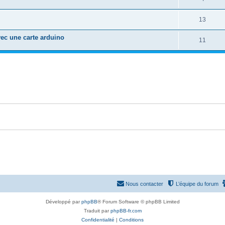
13
avec une carte arduino
11
Nous contacter
L’équipe du forum
Développé par
phpBB
® Forum Software © phpBB Limited
Traduit par
phpBB-fr.com
Confidentialité
|
Conditions