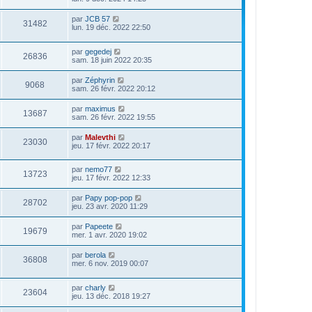
par
JCB 57
31482
lun. 19 déc. 2022 22:50
par
gegedej
26836
sam. 18 juin 2022 20:35
par
Zéphyrin
9068
sam. 26 févr. 2022 20:12
par
maximus
13687
sam. 26 févr. 2022 19:55
par
Malevthi
23030
jeu. 17 févr. 2022 20:17
par
nemo77
13723
jeu. 17 févr. 2022 12:33
par
Papy pop-pop
28702
jeu. 23 avr. 2020 11:29
par
Papeete
19679
mer. 1 avr. 2020 19:02
par
berola
36808
mer. 6 nov. 2019 00:07
par
charly
23604
jeu. 13 déc. 2018 19:27