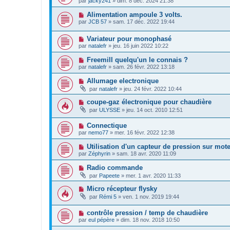
par
jacky241
»
dim. 8 déc. 2024 21:38
Alimentation ampoule 3 volts.
par
JCB 57
»
sam. 17 déc. 2022 19:44
Variateur pour monophasé
par
natalefr
»
jeu. 16 juin 2022 10:22
Freemill quelqu'un le connais ?
par
natalefr
»
sam. 26 févr. 2022 13:18
Allumage electronique
par
natalefr
»
jeu. 24 févr. 2022 10:44
coupe-gaz électronique pour chaudière
par
ULYSSE
»
jeu. 14 oct. 2010 12:51
Connectique
par
nemo77
»
mer. 16 févr. 2022 12:38
Utilisation d'un capteur de pression sur mo
par
Zéphyrin
»
sam. 18 avr. 2020 11:09
Radio commande
par
Papeete
»
mer. 1 avr. 2020 11:33
Micro récepteur flysky
par
Rémi 5
»
ven. 1 nov. 2019 19:44
contrôle pression / temp de chaudière
par
eul pépère
»
dim. 18 nov. 2018 10:50