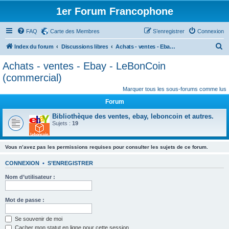
1er Forum Francophone
FAQ
Carte des Membres
S’enregistrer
Connexion
R
Index du forum
Discussions libres
Achats - ventes - Ebay - LeBonCoin (commercial)
e
Achats - ventes - Ebay - LeBonCoin
c
(commercial)
h
Marquer tous les sous-forums comme lus
e
Forum
r
Bibliothèque des ventes, ebay, leboncoin et autres.
c
Sujets :
19
h
e
Vous n’avez pas les permissions requises pour consulter les sujets de ce forum.
r
CONNEXION
•
S’ENREGISTRER
Nom d’utilisateur :
Mot de passe :
Se souvenir de moi
Cacher mon statut en ligne pour cette session