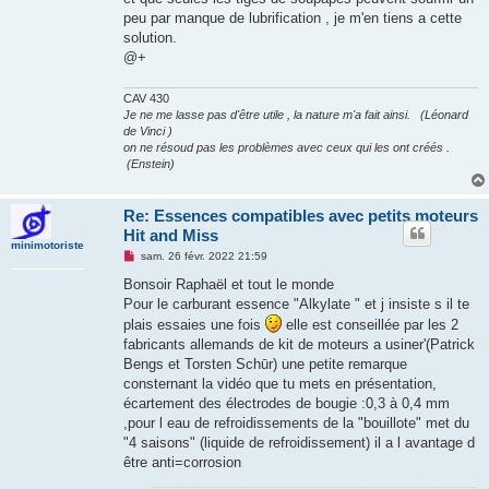
peu par manque de lubrification , je m'en tiens a cette
solution.
@+
CAV 430
Je ne me lasse pas d'être utile , la nature m'a fait ainsi. (Léonard
de Vinci )
on ne résoud pas les problèmes avec ceux qui les ont créés .
(Enstein)
Re: Essences compatibles avec petits moteurs
Hit and Miss
minimotoriste
M
sam. 26 févr. 2022 21:59
e
s
Bonsoir Raphaël et tout le monde
s
Pour le carburant essence "Alkylate " et j insiste s il te
a
g
plais essaies une fois
elle est conseillée par les 2
e
fabricants allemands de kit de moteurs a usiner'(Patrick
n
o
Bengs et Torsten Schūr) une petite remarque
n
consternant la vidéo que tu mets en présentation,
l
u
écartement des électrodes de bougie :0,3 à 0,4 mm
,pour l eau de refroidissements de la "bouillote" met du
"4 saisons" (liquide de refroidissement) il a l avantage d
être anti=corrosion