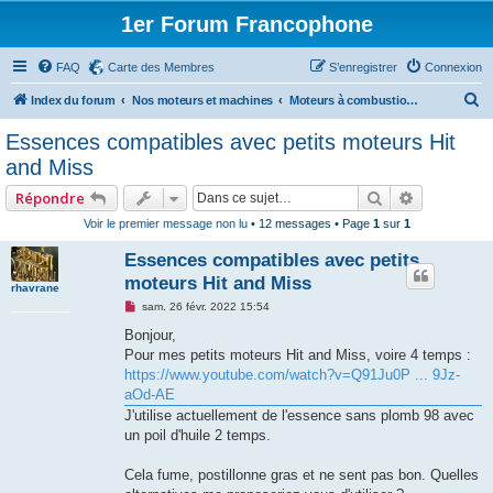
1er Forum Francophone
FAQ
Carte des Membres
S’enregistrer
Connexion
R
Index du forum
Nos moteurs et machines
Moteurs à combustion externe
e
Essences compatibles avec petits moteurs Hit
c
and Miss
h
Rechercher
Recherche
Répondre
e
Voir le premier message non lu
• 12 messages • Page
1
sur
1
r
Essences compatibles avec petits
c
moteurs Hit and Miss
h
rhavrane
M
sam. 26 févr. 2022 15:54
e
e
s
Bonjour,
r
s
Pour mes petits moteurs Hit and Miss, voire 4 temps :
a
g
https://www.youtube.com/watch?v=Q91Ju0P ... 9Jz-
e
aOd-AE
n
o
J'utilise actuellement de l'essence sans plomb 98 avec
n
un poil d'huile 2 temps.
l
u
Cela fume, postillonne gras et ne sent pas bon. Quelles