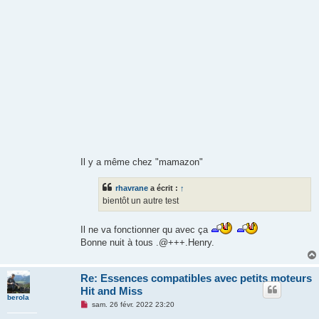
g
e
n
o
n
l
u
Il y a même chez "mamazon"
rhavrane
a écrit :
↑
bientôt un autre test
Il ne va fonctionner qu avec ça
Bonne nuit à tous .@+++.Henry.
Re: Essences compatibles avec petits moteurs
Hit and Miss
berola
M
sam. 26 févr. 2022 23:20
e