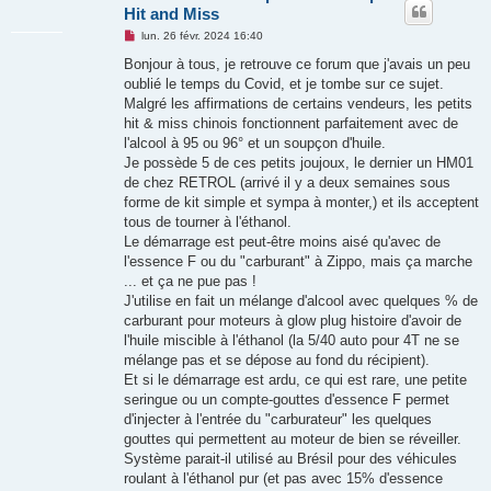
Hit and Miss
M
lun. 26 févr. 2024 16:40
e
s
Bonjour à tous, je retrouve ce forum que j'avais un peu
s
oublié le temps du Covid, et je tombe sur ce sujet.
a
g
Malgré les affirmations de certains vendeurs, les petits
e
hit & miss chinois fonctionnent parfaitement avec de
n
o
l'alcool
à 95 ou 96° et un soupçon d'huile.
n
Je possède 5 de ces petits joujoux, le dernier un HM01
l
u
de chez RETROL (arrivé il y a deux semaines sous
forme de kit simple et sympa à monter,) et ils acceptent
tous de tourner à l'éthanol.
Le démarrage est peut-être moins aisé qu'avec de
l'essence F ou du "carburant" à Zippo, mais ça marche
... et ça ne pue pas !
J'utilise en fait un mélange d'alcool avec quelques % de
carburant pour moteurs à glow plug histoire d'avoir de
l'huile miscible à l'éthanol (la 5/40 auto pour 4T ne se
mélange pas et se dépose au fond du récipient).
Et si le démarrage est ardu, ce qui est rare, une petite
seringue ou un compte-gouttes d'essence F permet
d'injecter à l'entrée du "carburateur" les quelques
gouttes qui permettent au moteur de bien se réveiller.
Système parait-il utilisé au Brésil pour des véhicules
roulant à l'éthanol pur (et pas avec 15% d'essence