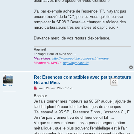
alternatives me proposeriez-vous d'utiliser ?
J'ai par exemple acheté de l'essence "F", n'ayant pas
encore trouvé de la "C", pensez-vous qu'elle puisse
remplacer la SP98 ? Devrai-je changer le réglage des
micro carburateurs très sensibles et capricieux ?
D'avance merci de vos retours d'expérience.
Raphaël
La vapeur oui, et avec son ...
Mes vidéos:
http://www.youtube.com/user/rhavrane
Membre du MYCP :
http://mycparis.fr/
Re: Essences compatibles avec petits moteurs
Hit and Miss
berola
M
sam. 26 févr. 2022 17:25
e
s
Bonjour
s
Je fais tourner mes moteurs au 98 SP auquel j'ajoute de
a
g
l'additif plombé pour lubrifier les tiges de soupapes.
e
J'ai essayé le 95 SP , l'essence Zippo , l'essence C , F
n
o
Je n'ai pas vraiment vu de différence kif kif ....
n
Vu que sur ces moteurs il n'y a pas de segmentation
l
u
métallique , que le plus souvent l'embiellage est à l'air
et que seules les tiges de soupapes peuvent souffrir un