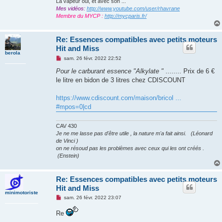
La vapeur oui, et avec son ...
Mes vidéos:
http://www.youtube.com/user/rhavrane
Membre du MYCP :
http://mycparis.fr/
Re: Essences compatibles avec petits moteurs
Hit and Miss
berola
M
sam. 26 févr. 2022 22:52
e
s
Pour le carburant essence "Alkylate "
........ Prix de 6 €
s
le litre en bidon de 3 litres chez CDISCOUNT
a
g
e
https://www.cdiscount.com/maison/bricol ...
n
o
#mpos=0|cd
n
l
u
CAV 430
Je ne me lasse pas d'être utile , la nature m'a fait ainsi. (Léonard
de Vinci )
on ne résoud pas les problèmes avec ceux qui les ont créés .
(Enstein)
Re: Essences compatibles avec petits moteurs
Hit and Miss
minimotoriste
M
sam. 26 févr. 2022 23:07
e
s
Re
s
a