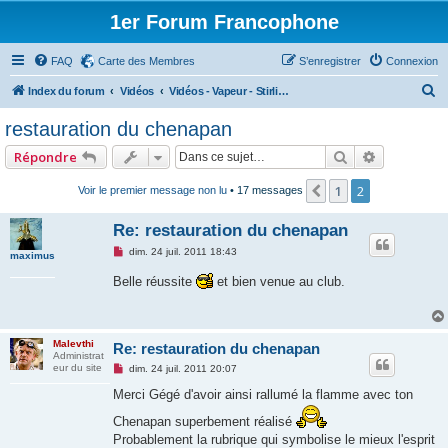
1er Forum Francophone
FAQ
Carte des Membres
S’enregistrer
Connexion
R
Index du forum
Vidéos
Vidéos - Vapeur - Stirling - Vacuum - Pop pop - diverses
e
restauration du chenapan
c
Rechercher
Recherche
Répondre
h
e
1
2
Précédente
Voir le premier message non lu
• 17 messages
r
Re: restauration du chenapan
c
M
dim. 24 juil. 2011 18:43
maximus
h
e
s
Belle réussite
et bien venue au club.
e
s
a
r
g
e
n
Malevthi
Re: restauration du chenapan
o
Administrat
n
M
eur du site
dim. 24 juil. 2011 20:07
l
e
u
s
Merci Gégé d'avoir ainsi rallumé la flamme avec ton
s
a
Chenapan superbement réalisé
g
Probablement la rubrique qui symbolise le mieux l'esprit
e