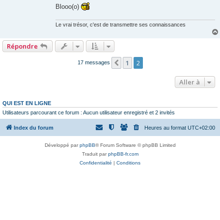
n
Blooo(o)
o
n
l
Le vrai trésor, c'est de transmettre ses connaissances
u
Répondre
1
2
Précédente
17 messages
Aller à
QUI EST EN LIGNE
Utilisateurs parcourant ce forum : Aucun utilisateur enregistré et 2 invités
Index du forum
Heures au format
UTC+02:00
Développé par
phpBB
® Forum Software © phpBB Limited
Traduit par
phpBB-fr.com
Confidentialité
|
Conditions