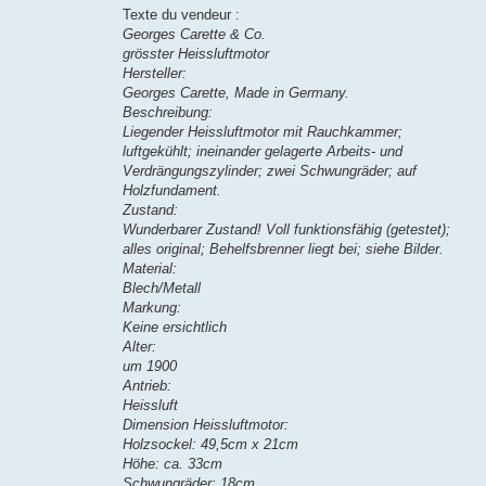
Texte du vendeur :
Georges Carette & Co.
grösster Heissluftmotor
Hersteller:
Georges Carette, Made in Germany.
Beschreibung:
Liegender Heissluftmotor mit Rauchkammer;
luftgekühlt; ineinander gelagerte Arbeits- und
Verdrängungszylinder; zwei Schwungräder; auf
Holzfundament.
Zustand:
Wunderbarer Zustand! Voll funktionsfähig (getestet);
alles original; Behelfsbrenner liegt bei; siehe Bilder.
Material:
Blech/Metall
Markung:
Keine ersichtlich
Alter:
um 1900
Antrieb:
Heissluft
Dimension Heissluftmotor:
Holzsockel: 49,5cm x 21cm
Höhe: ca. 33cm
Schwungräder: 18cm