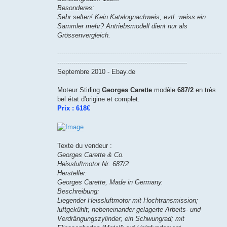
Besonderes:
Sehr selten! Kein Katalognachweis; evtl. weiss ein
Sammler mehr? Antriebsmodell dient nur als
Grössenvergleich.
---------------------------------------------------------------------------------
----------------------------------------------------------------
Septembre 2010 - Ebay.de
Moteur Stirling
Georges Carette
modèle
687/2
en très
bel état d'origine et complet.
Prix : 618€
Texte du vendeur :
Georges Carette & Co.
Heissluftmotor Nr. 687/2
Hersteller:
Georges Carette, Made in Germany.
Beschreibung:
Liegender Heissluftmotor mit Hochtransmission;
luftgekühlt; nebeneinander gelagerte Arbeits- und
Verdrängungszylinder; ein Schwungrad; mit