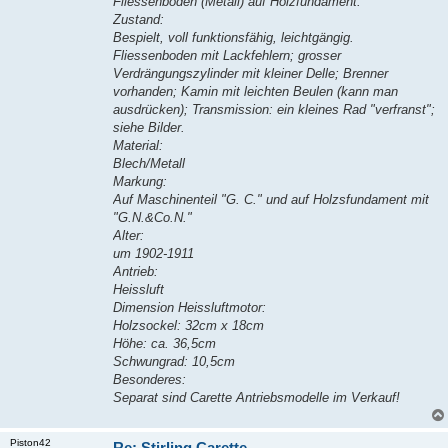
Fliessenboden (Metall) auf Holzfundament.
Zustand:
Bespielt, voll funktionsfähig, leichtgängig.
Fliessenboden mit Lackfehlern; grosser
Verdrängungszylinder mit kleiner Delle; Brenner
vorhanden; Kamin mit leichten Beulen (kann man
ausdrücken); Transmission: ein kleines Rad "verfranst";
siehe Bilder.
Material:
Blech/Metall
Markung:
Auf Maschinenteil "G. C." und auf Holzsfundament mit
"G.N.&Co.N."
Alter:
um 1902-1911
Antrieb:
Heissluft
Dimension Heissluftmotor:
Holzsockel: 32cm x 18cm
Höhe: ca. 36,5cm
Schwungrad: 10,5cm
Besonderes:
Separat sind Carette Antriebsmodelle im Verkauf!
Piston42
Re: Stirling Carette