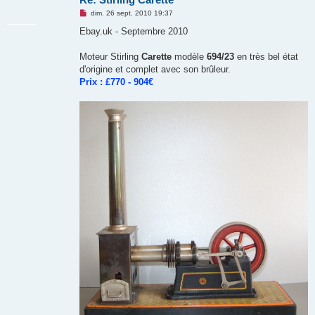
M
dim. 26 sept. 2010 19:37
e
s
Ebay.uk - Septembre 2010
s
a
g
Moteur Stirling
Carette
modèle
694/23
en très bel état
e
d'origine et complet avec son brûleur.
n
o
Prix : £770 - 904€
n
l
u