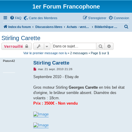
1er Forum Francophone
FAQ
Carte des Membres
S’enregistrer
Connexion
R
Index du forum
Discussions libres
Achats - ventes - Ebay - LeBonCoin (commercial)
Bibliothèque des ventes, ebay, leboncoin et autres.
e
Stirling Carette
c
Rechercher
Recherche
Verrouillé
h
Voir le premier message non lu
• 2 messages • Page
1
sur
1
e
Piston42
Stirling Carette
r
c
M
mar. 21 sept. 2010 21:26
e
h
s
Septembre 2010 - Ebay.de
s
e
a
g
Gros moteur Stirling
Georges Carette
en très bel état
r
e
d'origine, le brûleur semble absent. Diamètre des
n
o
volants : 18cm.
n
Prix : 3500€ - Non vendu
l
u