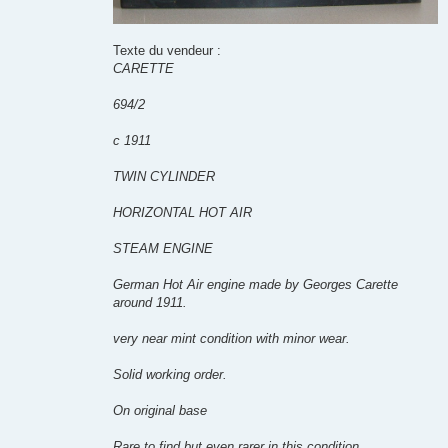
Texte du vendeur :
CARETTE
694/2
c 1911
TWIN CYLINDER
HORIZONTAL HOT AIR
STEAM ENGINE
German Hot Air engine made by Georges Carette
around 1911.
very near mint condition with minor wear.
Solid working order.
On original base
Rare to find but even rarer in this condition.