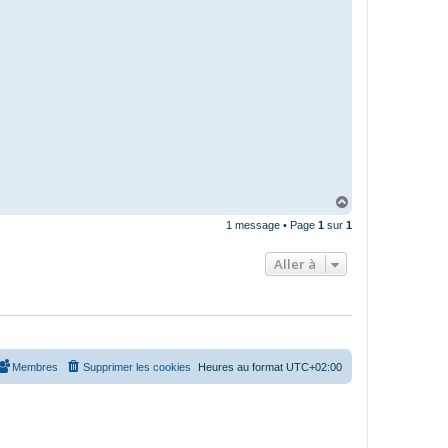
H
a
1 message • Page
1
sur
1
u
t
Aller à
Membres
Supprimer les cookies
Heures au format
UTC+02:00