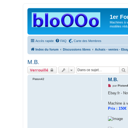
1er F
Machines à v
modèles rédui
Accès rapide
FAQ
Carte des Membres
Index du forum
Discussions libres
Achats - ventes - Eb
M.B.
R
Verrouillé
M.B.
Piston42
M
par
Piston
e
s
Ebay.fr - N
s
a
g
Machine à 
e
Prix : 150€
n
o
n
l
u