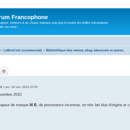
orum Francophone
apeur, moteurs à air chaud, bateaux pop pop et toutes les belles mécaniques
ts (ou non) !
ay - LeBonCoin (commercial)
Bibliothèque des ventes, ebay, leboncoin et autres.
echercher
Recherche avancée
42
»
jeu. 18 nov. 2010 22:55
ovembre 2010
vapeur de marque
M.B.
de provenance inconnue, en très bel état d'origine et c