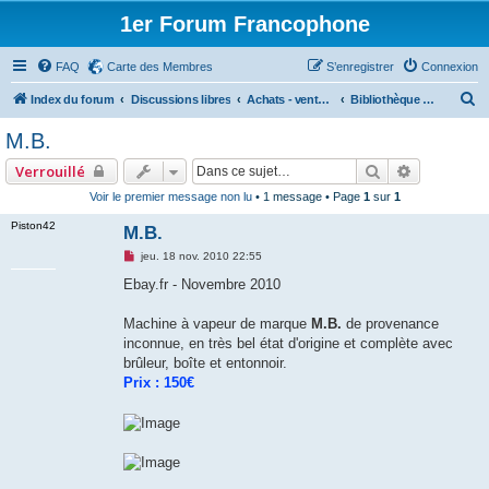
1er Forum Francophone
FAQ
Carte des Membres
S’enregistrer
Connexion
R
Index du forum
Discussions libres
Achats - ventes - Ebay - LeBonCoin (commercial)
Bibliothèque des ventes, ebay, leboncoin et autres.
e
M.B.
c
Rechercher
Recherche
Verrouillé
h
Voir le premier message non lu
• 1 message • Page
1
sur
1
e
Piston42
M.B.
r
c
M
jeu. 18 nov. 2010 22:55
e
h
s
Ebay.fr - Novembre 2010
s
e
a
g
Machine à vapeur de marque
M.B.
de provenance
r
e
inconnue, en très bel état d'origine et complète avec
n
o
brûleur, boîte et entonnoir.
n
Prix : 150€
l
u