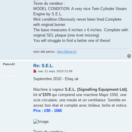
Texte du vendeur :
MODEL CONDITION: A very nice Twin Cylinder Steam
Engine by S.E.L.
Mint condition.Obviously never been fired.Complete
with original burner.
The base measures 6 inches x 6 inches. Complete with
original SEL plaque (one rivet missing)
You will struggle to find a better one of these!
mon site perso :
http://blooo.fr/
Piston42
Re: S.E.L.
M
mar. 21 sept. 2010 21:08
e
s
Septembre 2010 - Ebay.uk
s
a
g
Machine à vapeur
S.E.L. (Signalling Equipment Ltd)
,
e
kit
n°1570
qui comprend une machine Major 1550, une
n
o
scie circulaire, une meule et un ventilateur. Semble en
n
assez bon état et complet avec brûleur, boîte et notice.
l
u
Prix : £90 - 106€