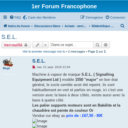
1er Forum Francophone
FAQ
Carte des Membres
S’enregistrer
Connexion
R
Index du forum
Discussions libres
Achats - ventes - Ebay - LeBonCoin (commercial)
Bibliothèque des ventes, ebay, leboncoin et autres.
e
S.E.L.
c
Rechercher
Recherche
Verrouillé
h
Voir le premier message non lu
• 2 messages • Page
1
sur
1
e
S.E.L.
r
c
M
mar. 21 sept. 2010 21:04
Bégé
e
h
s
Machine à vapeur de marque
S.E.L. ( Signalling
s
Equipment Ltd )
modèle
1550 "major"
en bon état
e
a
g
général, le socle semble avoir été repeint, ils sont
r
e
habituellement en vert et parfois en rouge, ici c'est une
n
o
version avec la base à deux côtés, existe aussi avec la
n
base à quatre côté.
l
u
Les palier supports moteurs sont en Bakélite et la
chaudière est peinte de couleur Or
Vendue sur ebay au
prix de : £67,50 - 80€