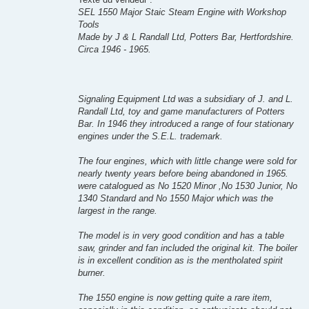
Texte du vendeur :
SEL 1550 Major Staic Steam Engine with Workshop
Tools
Made by J & L Randall Ltd, Potters Bar, Hertfordshire.
Circa 1946 - 1965.
Signaling Equipment Ltd was a subsidiary of J. and L.
Randall Ltd, toy and game manufacturers of Potters
Bar. In 1946 they introduced a range of four stationary
engines under the S.E.L. trademark.
The four engines, which with little change were sold for
nearly twenty years before being abandoned in 1965.
were catalogued as No 1520 Minor ,No 1530 Junior, No
1340 Standard and No 1550 Major which was the
largest in the range.
The model is in very good condition and has a table
saw, grinder and fan included the original kit. The boiler
is in excellent condition as is the mentholated spirit
burner.
The 1550 engine is now getting quite a rare item,