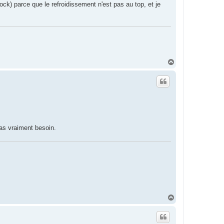
ck) parce que le refroidissement n'est pas au top, et je
H
a
u
t
 pas vraiment besoin.
H
a
u
t