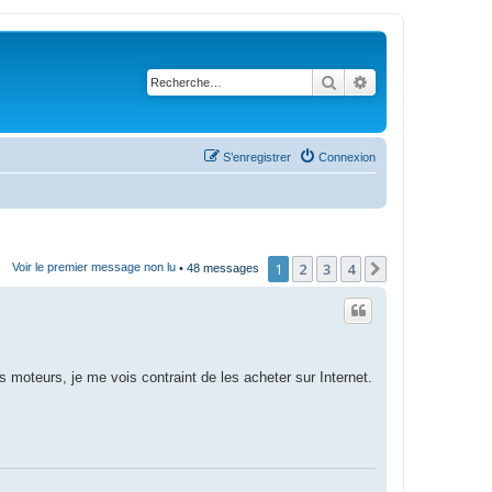
Rechercher
Recherche avanc
S’enregistrer
Connexion
1
2
3
4
Suivante
Voir le premier message non lu
• 48 messages
 moteurs, je me vois contraint de les acheter sur Internet.