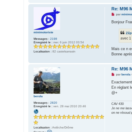
n
Re: M96 M
M
par
minimot
e
s
Bonjour Fra
s
a
g
minimotoriste
Zép
e
avec 1 
Messages :
2198
n
Enregistré le :
mer. 6 juin 2012 03:54
o
n
Mais ce n es
l
Localisation :
82 castelsarrasin
u
Bonne aprè
Re: M96 M
M
par
berola
e
s
Exactement
s
En réglant 
a
g
@+
e
berola
n
o
Messages :
2820
CAV 430
n
Enregistré le :
ven. 28 mai 2010 20:46
Je ne me lasse 
l
on ne résoud 
u
Localisation :
Ardèche/Drôme
C