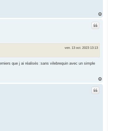
H
a
u
t
ven. 13 oct. 2023 13:13
erniers que j ai réalisés :sans vilebrequin avec un simple
H
a
u
t