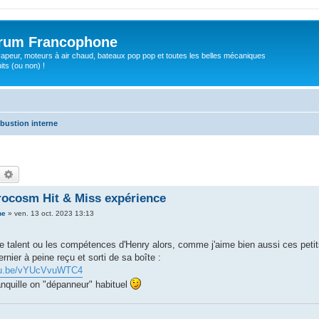
orum Francophone
apeur, moteurs à air chaud, bateaux pop pop et toutes les belles mécaniques
ts (ou non) !
bustion interne
echercher
Recherche avancée
ocosm Hit & Miss expérience
ne
»
ven. 13 oct. 2023 13:13
le talent ou les compétences d'Henry alors, comme j'aime bien aussi ces petits
rnier à peine reçu et sorti de sa boîte :
utu.be/vYUcVvuWTC4
anquille on "dépanneur" habituel