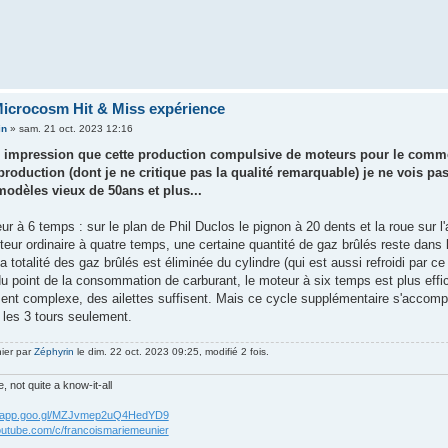
icrocosm Hit & Miss expérience
in
»
sam. 21 oct. 2023 12:16
te impression que cette production compulsive de moteurs pour le commer
production (dont je ne critique pas la qualité remarquable) je ne vois p
modèles vieux de 50ans et plus...
ur à 6 temps : sur le plan de Phil Duclos le pignon à 20 dents et la roue sur l
ur ordinaire à quatre temps, une certaine quantité de gaz brûlés reste dans l
la totalité des gaz brûlés est éliminée du cylindre (qui est aussi refroidi par c
u point de la consommation de carburant, le moteur à six temps est plus effi
ment complexe, des ailettes suffisent. Mais ce cycle supplémentaire s'acco
 les 3 tours seulement.
nier par
Zéphyrin
le dim. 22 oct. 2023 09:25, modifié 2 fois.
 not quite a know-it-all
os.app.goo.gl/MZJvmep2uQ4HedYD9
outube.com/c/francoismariemeunier