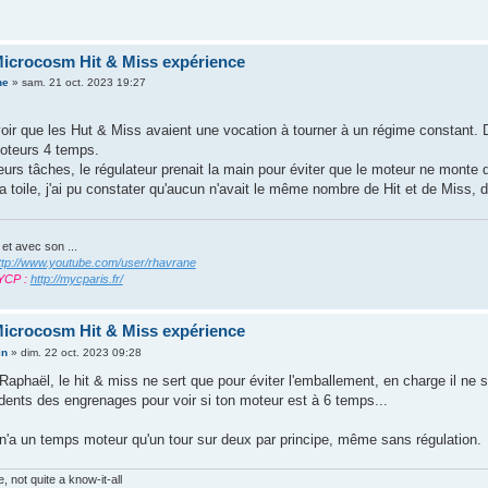
icrocosm Hit & Miss expérience
ne
»
sam. 21 oct. 2023 19:27
voir que les Hut & Miss avaient une vocation à tourner à un régime constant. 
oteurs 4 temps.
eurs tâches, le régulateur prenait la main pour éviter que le moteur ne mont
la toile, j'ai pu constater qu'aucun n'avait le même nombre de Hit et de Miss, d
 et avec son ...
ttp://www.youtube.com/user/rhavrane
YCP :
http://mycparis.fr/
icrocosm Hit & Miss expérience
in
»
dim. 22 oct. 2023 09:28
Raphaël, le hit & miss ne sert que pour éviter l'emballement, en charge il ne se
dents des engrenages pour voir si ton moteur est à 6 temps...
n'a un temps moteur qu'un tour sur deux par principe, même sans régulation.
 not quite a know-it-all