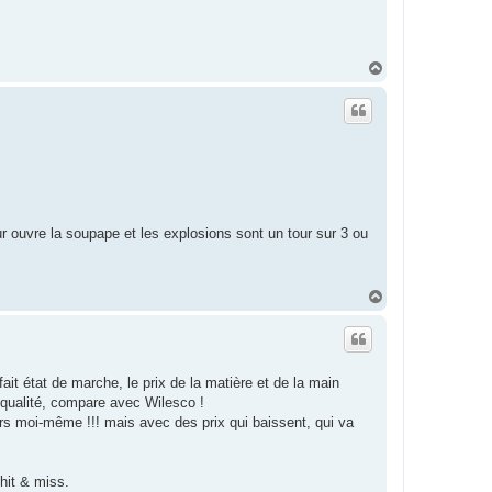
H
a
u
t
eur ouvre la soupape et les explosions sont un tour sur 3 ou
H
a
u
t
ait état de marche, le prix de la matière et de la main
 qualité, compare avec Wilesco !
s moi-même !!! mais avec des prix qui baissent, qui va
 hit & miss.