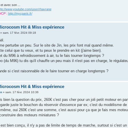
 et avec son ...
ttp://www.youtube.com/user/rhavrane
YCP :
http://mycparis.fr/
icrocosm Hit & Miss expérience
»
sam. 17 févr. 2024 09:18
ël.
me perturbe un peu. Sur le site de Jin, les prix font mal quand même.
tte celui que tu veux, et tu peux le prendre en kit (j'aime bien).
t du M96 à refroidissement à air, tu le fais tourner longtemps ?
éo (du M96) tu dis qu'il chauffe un peu mais il n'est pas en charge, le régulat
de si c'est raisonnable de le faire tourner en charge longtemps ?
icrocosm Hit & Miss expérience
in
»
sam. 17 févr. 2024 10:36
 bien la question du prix, 260€ c'est pas cher pour un joli petit moteur en parf
regarde juste le bouchon du réservoir d'essence par ex; c'est du modélisme de
même, oui 260€ c'est une somme, c'est aussi pour ça que je fais mes moteur
 construire des moteurs miniatures ?
 est bien conçu, il n'y a pas de limite de temps de marche, surtout si c'est un