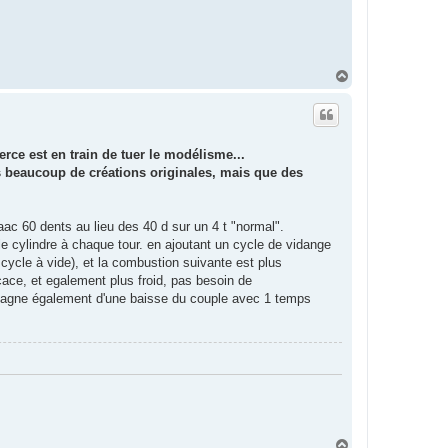
H
a
u
t
ce est en train de tuer le modélisme...
as beaucoup de créations originales, mais que des
'aac 60 dents au lieu des 40 d sur un 4 t "normal".
e cylindre à chaque tour. en ajoutant un cycle de vidange
e cycle à vide), et la combustion suivante est plus
cace, et egalement plus froid, pas besoin de
mpagne également d'une baisse du couple avec 1 temps
H