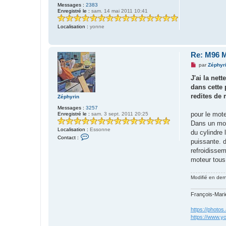
u
Messages :
2383
Enregistré le :
sam. 14 mai 2011 10:41
Localisation :
yonne
Re: M96 M
M
par
Zéphyr
e
s
J'ai la net
s
dans cette 
a
g
redites de 
Zéphyrin
e
n
Messages :
3257
o
pour le mote
Enregistré le :
sam. 3 sept. 2011 20:25
n
Dans un mote
l
Localisation :
Essonne
u
du cylindre 
C
Contact :
puissante. d
o
n
refroidisse
t
moteur tous
a
c
t
Modifié en der
e
r
Z
François-Marie,
é
p
h
https://phot
y
https://www.y
r
i