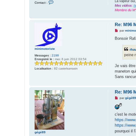
La vapeur oui,
C
Contact :
o
Mes vidéos:
h
n
Membre du M
t
a
c
t
Re: M96 M
e
r
M
par
minimot
r
e
h
s
Bonsoir Raf
a
s
v
a
r
g
minimotoriste
rha
a
e
peine r
Messages :
2198
n
n
Enregistré le :
mer. 6 juin 2012 03:54
e
o
n
Je vais être
l
Localisation :
82 castelsarrasin
u
maneton qui 
Sans rancun
Re: M96 M
M
par
gégé89
e
s
s
a
c'est le mot
g
https://ww
e
n
https://ww
o
pourquoi il 
n
gégé89
l