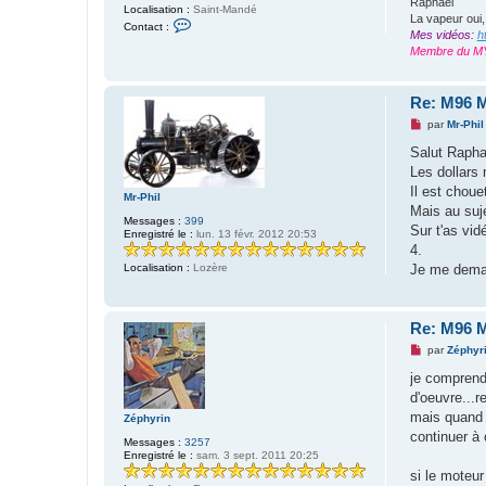
Raphaël
Localisation :
Saint-Mandé
La vapeur oui,
C
Contact :
o
Mes vidéos:
h
n
Membre du M
t
a
c
t
Re: M96 M
e
M
par
Mr-Phil
r
e
r
s
Salut Rapha
h
s
a
Les dollars 
a
v
g
Il est choue
r
Mr-Phil
e
a
Mais au suje
n
n
Messages :
399
o
Sur t'as vid
e
Enregistré le :
lun. 13 févr. 2012 20:53
n
4.
l
u
Je me deman
Localisation :
Lozère
Re: M96 M
M
par
Zéphyr
e
s
je comprends
s
d'oeuvre...
a
g
mais quand 
Zéphyrin
e
continuer à
n
Messages :
3257
o
Enregistré le :
sam. 3 sept. 2011 20:25
n
si le moteur
l