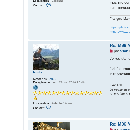
Localisation :
Essonne
u
mes moteurs 
C
Contact :
suis persua
o
n
t
a
François-Marie,
c
t
https://phot
e
https://www.y
r
Z
é
p
Re: M96 M
h
y
M
par
berola
r
e
i
s
Je me deman
n
s
a
g
J'ai fait to
e
berola
Par précauti
n
o
Messages :
2820
n
Enregistré le :
ven. 28 mai 2010 20:46
CAV 430
l
u
Je ne me lasse 
on ne résoud 
Localisation :
Ardèche/Drôme
C
Contact :
o
n
t
a
Re: M96 M
c
t
M
par
rhavra