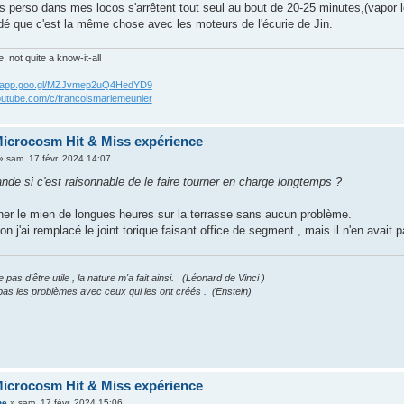
perso dans mes locos s'arrêtent tout seul au bout de 20-25 minutes,(vapor lo
dé que c'est la même chose avec les moteurs de l'écurie de Jin.
 not quite a know-it-all
os.app.goo.gl/MZJvmep2uQ4HedYD9
outube.com/c/francoismariemeunier
icrocosm Hit & Miss expérience
»
sam. 17 févr. 2024 14:07
de si c'est raisonnable de le faire tourner en charge longtemps ?
urner le mien de longues heures sur la terrasse sans aucun problème.
on j'ai remplacé le joint torique faisant office de segment , mais il n'en avait
pas d'être utile , la nature m'a fait ainsi. (Léonard de Vinci )
pas les problèmes avec ceux qui les ont créés . (Enstein)
icrocosm Hit & Miss expérience
ne
»
sam. 17 févr. 2024 15:06