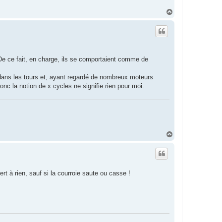
H
a
u
t
De ce fait, en charge, ils se comportaient comme de
e dans les tours et, ayant regardé de nombreux moteurs
onc la notion de x cycles ne signifie rien pour moi.
H
a
u
t
rt à rien, sauf si la courroie saute ou casse !