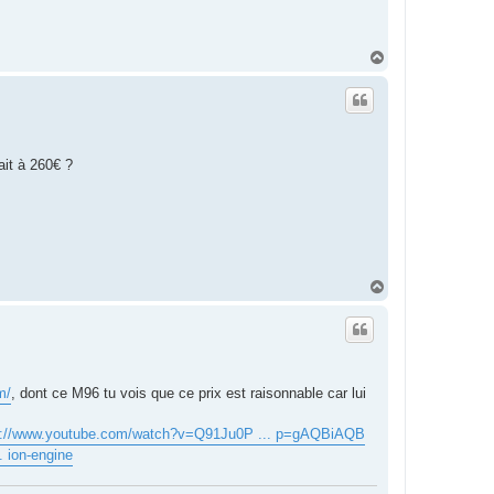
H
a
u
t
ait à 260€ ?
H
a
u
t
m/
, dont ce M96 tu vois que ce prix est raisonnable car lui
s://www.youtube.com/watch?v=Q91Ju0P ... p=gAQBiAQB
. ion-engine