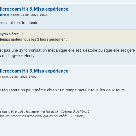
icrocosm Hit & Miss expérience
oriste
»
sam. 21 oct. 2023 15:14
ncois et tout le monde
hyrin
a écrit :
↑
temps moteur tous les 3 tours seulement.
t pas une synchronisation mécanique elle est aléatoire puisque elle est géré 
s-midi .@+++.Henry.
icrocosm Hit & Miss expérience
»
sam. 21 oct. 2023 17:02
le régulateur on peut même obtenir un temps moteur tous les deux tours .
pas d'être utile , la nature m'a fait ainsi. (Léonard de Vinci )
pas les problèmes avec ceux qui les ont créés . (Enstein)