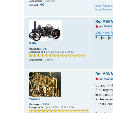
Localisation :
Essonne
u
C
Contact :
https://phot
o
https://www.y
n
t
a
c
Re: M96 M
t
e
M
par
Mr-Phil
r
e
Z
s
M96 chez B
é
s
p
Bonjour, je 
a
h
g
y
Mr-Phil
e
r
n
Messages :
399
i
o
Enregistré le :
lun. 13 févr. 2012 20:53
n
n
l
u
Localisation :
Lozère
Re: M96 M
M
par
rhavra
e
s
Bonjour Phil
s
Si tu regard
a
g
le propose à
e
A titre pers
rhavrane
n
o
Et celui que
Messages :
2338
n
Enregistré le :
ven. 11 févr. 2011 19:00
l
u