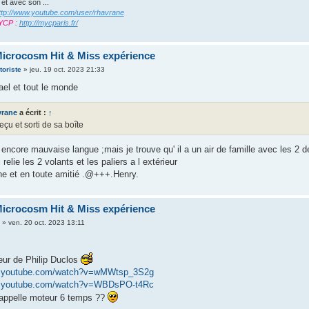
 et avec son ...
ttp://www.youtube.com/user/rhavrane
YCP :
http://mycparis.fr/
icrocosm Hit & Miss expérience
oriste
»
jeu. 19 oct. 2023 21:33
ael et tout le monde
vrane
a écrit :
↑
eçu et sorti de sa boîte
 encore mauvaise langue ;mais je trouve qu' il a un air de famille avec les 2 d
relie les 2 volants et les paliers a l extérieur
e et en toute amitié .@+++.Henry.
icrocosm Hit & Miss expérience
»
ven. 20 oct. 2023 13:11
eur de Philip Duclos
w.youtube.com/watch?v=wMWtsp_3S2g
w.youtube.com/watch?v=WBDsPO-t4Rc
l'appelle moteur 6 temps ??