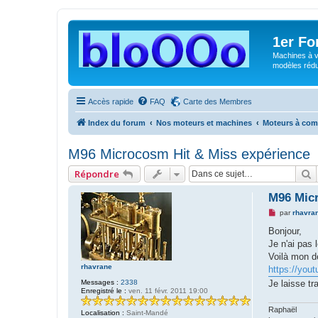
1er F
Machines à v
modèles rédui
Accès rapide
FAQ
Carte des Membres
Index du forum
Nos moteurs et machines
Moteurs à com
M96 Microcosm Hit & Miss expérience
R
Répondre
M96 Micr
M
par
rhavra
e
s
Bonjour,
s
Je n'ai pas 
a
g
Voilà mon de
e
rhavrane
https://yo
n
o
Messages :
2338
Je laisse tr
n
Enregistré le :
ven. 11 févr. 2011 19:00
l
u
Raphaël
Localisation :
Saint-Mandé