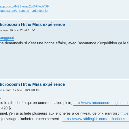
os.app.goo.gl/MZJvmep2uQ4HedYD9
outube.com/c/francoismariemeunier
icrocosm Hit & Miss expérience
»
ven. 16 févr. 2024 18:51
anggood
me demandais si c'est une bonne affaire, avec l'assurance d'expédition ça le f
icrocosm Hit & Miss expérience
ne
»
sam. 17 févr. 2024 00:49
,
es le site de Jin qui en commercialise plein,
http://www.microcosm-engine.co
 420 $.
onnel, j'en ai acheté plusieurs aux enchères à ce niveau de prix environ :
http
 j'envisage d'acheter prochainement :
https://www.stirlingkit.com/collections ..