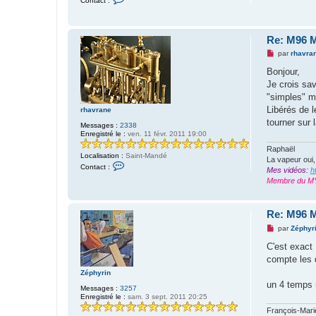
Contact :
o
n
t
a
Re: M96 M
c
t
M
par
rhavra
e
e
r
s
Bonjour,
b
s
e
Je crois sa
a
r
g
"simples" m
o
e
l
Libérés de l
rhavrane
n
a
o
tourner sur 
Messages :
2338
n
Enregistré le :
ven. 11 févr. 2011 19:00
l
u
Raphaël
Localisation :
Saint-Mandé
La vapeur oui,
C
Contact :
Mes vidéos:
h
o
n
Membre du M
t
a
c
Re: M96 M
t
e
M
par
Zéphyr
r
e
r
s
C'est exact 
h
s
a
compte les 
a
v
g
Zéphyrin
r
e
a
un 4 temps 
n
Messages :
3257
n
o
Enregistré le :
sam. 3 sept. 2011 20:25
e
n
François-Marie,
l